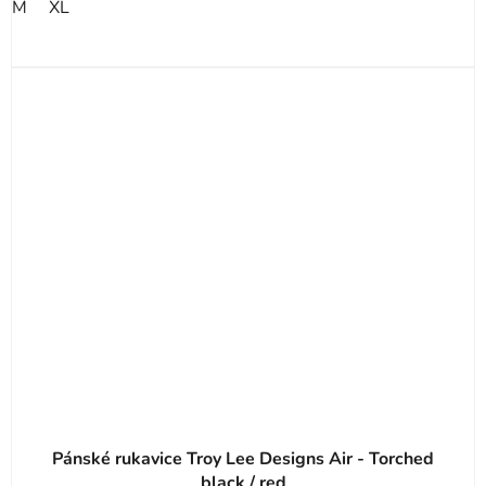
M
XL
Pánské rukavice Troy Lee Designs Air - Torched
black / red