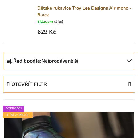
Dětské rukavice Troy Lee Designs Air mono -
Black
Skladem
(
)
1 ks
629 Kč
Ř
Řadit podle:
Nejprodávanější
a
z
e
OTEVŘÍT FILTR
n
í
V
p
ý
DOPRODEJ
r
LETNÍ VÝPRODEJ
p
o
i
d
s
u