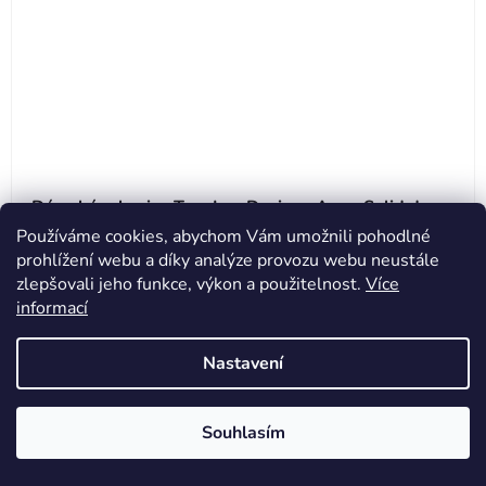
Dámské rukavice Troy Lee Desigsn Ace - Solid dawn
blue
Používáme cookies, abychom Vám umožnili pohodlné
prohlížení webu a díky analýze provozu webu neustále
zlepšovali jeho funkce, výkon a použitelnost.
Více
Do 3 dnů
(
1 ks
)
informací
899 Kč
Nastavení
DETAIL
Souhlasím
S
M
L