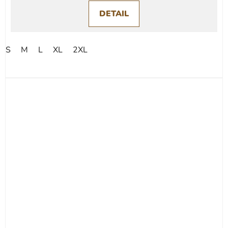
DETAIL
S
M
L
XL
2XL