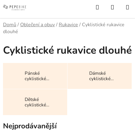
Přejít
Hledat
NÁKUP
na
KOŠÍK
obsah
Domů
/
Oblečení a obuv
/
Rukavice
/
Cyklistické rukavice
dlouhé
Cyklistické rukavice dlouhé
Pánské
Dámské
cyklistické
cyklistické
rukavice dlouhé
rukavice dlouhé
Dětské
cyklistické
rukavice dlouhé
Nejprodávanější