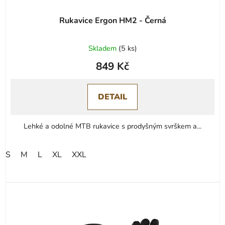
Rukavice Ergon HM2 - Černá
Skladem
(
5 ks
)
849 Kč
DETAIL
Lehké a odolné MTB rukavice s prodyšným svrškem a...
S
M
L
XL
XXL