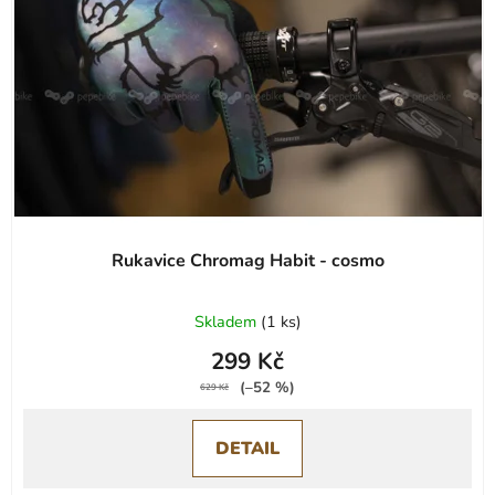
p
k
r
t
o
ů
d
u
k
t
ů
Rukavice Chromag Habit - cosmo
Skladem
(
1 ks
)
299 Kč
(–52 %)
629 Kč
DETAIL