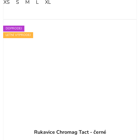
XS
S
M
L
XL
DOPRODEJ
LETNÍ VÝPRODEJ
Rukavice Chromag Tact - černé