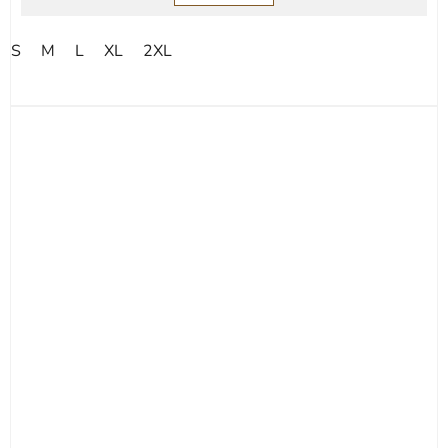
S
M
L
XL
2XL