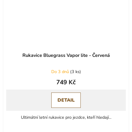
Rukavice Bluegrass Vapor lite - Červená
Průměrné
Do 3 dnů
(
3 ks
)
hodnocení
749 Kč
produktu
je
0,0
DETAIL
z
5
Ultimátní letní rukavice pro jezdce, kteří hledají...
hvězdiček.