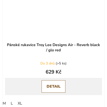
Pánské rukavice Troy Lee Designs Air - Reverb black
/ glo red
Do 3 dnů
(
>5 ks
)
629 Kč
DETAIL
M
L
XL