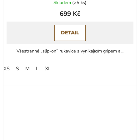
Skladem
(
>5 ks
)
699 Kč
DETAIL
Všestranné „slip-on“ rukavice s vynikajícím gripem a...
XS
S
M
L
XL