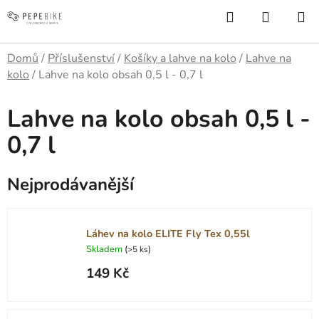
Přejít
Hledat
NÁKUP
na
KOŠÍK
obsah
Domů
/
Příslušenství
/
Košíky a lahve na kolo
/
Lahve na
kolo
/
Lahve na kolo obsah 0,5 l - 0,7 l
Lahve na kolo obsah 0,5 l -
0,7 l
Nejprodávanější
Láhev na kolo ELITE Fly Tex 0,55l
Skladem
(
)
>5 ks
149 Kč