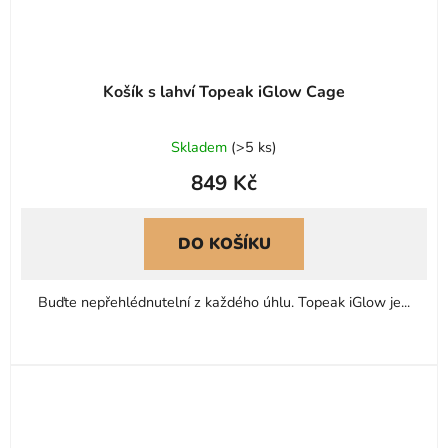
Košík s lahví Topeak iGlow Cage
Skladem
(
>5 ks
)
849 Kč
DO KOŠÍKU
Buďte nepřehlédnutelní z každého úhlu. Topeak iGlow je...