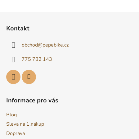
u
Z
á
Kontakt
p
a
obchod
@
pepebike.cz
t
í
775 782 143
Informace pro vás
Blog
Sleva na 1.nákup
Doprava