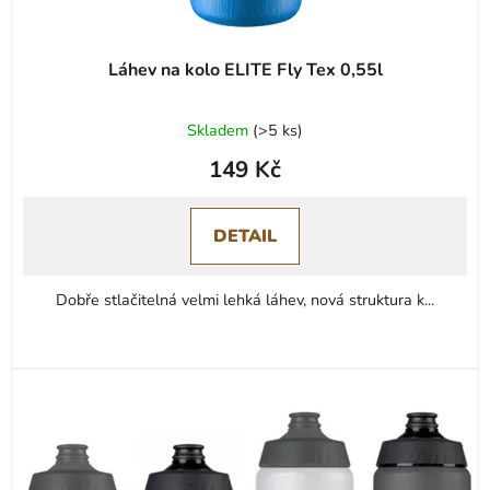
t
ů
Láhev na kolo ELITE Fly Tex 0,55l
Průměrné
Skladem
(
>5 ks
)
hodnocení
149 Kč
produktu
je
0,0
DETAIL
z
5
Dobře stlačitelná velmi lehká láhev, nová struktura k...
hvězdiček.