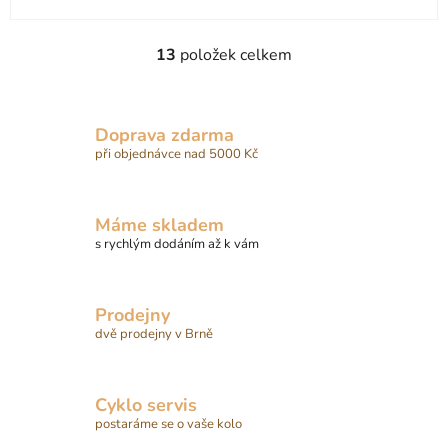
13
položek celkem
O
v
l
á
Doprava zdarma
d
při objednávce nad 5000 Kč
a
c
í
Máme skladem
p
s rychlým dodáním až k vám
r
v
k
Prodejny
y
dvě prodejny v Brně
v
ý
p
Cyklo servis
i
postaráme se o vaše kolo
s