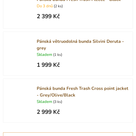
Do 3 dnů
(
)
2 ks
2 399 Kč
Pánská větruodolná bunda Silvini Deruta -
grey
Skladem
(
)
1 ks
1 999 Kč
Pánská bunda Fresh Trash Cross point jacket
- Grey/Olive/Black
Skladem
(
)
3 ks
2 999 Kč
Ř