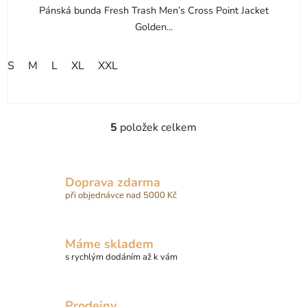
Pánská bunda Fresh Trash Men’s Cross Point Jacket
Golden...
S
M
L
XL
XXL
5
položek celkem
O
v
l
á
Doprava zdarma
d
při objednávce nad 5000 Kč
a
c
í
Máme skladem
p
s rychlým dodáním až k vám
r
v
k
Prodejny