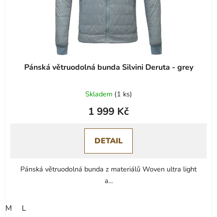
Pánská větruodolná bunda Silvini Deruta - grey
Skladem
(
1 ks
)
1 999 Kč
DETAIL
Pánská větruodolná bunda z materiálů Woven ultra light
a...
M
L