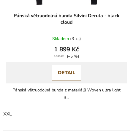
ů
Pánská větruodolná bunda Silvini Deruta - black
cloud
Skladem
(
3 ks
)
1 899 Kč
(–5 %)
1 999 Kč
DETAIL
Pánská větruodolná bunda z materiálů Woven ultra light
a...
XXL