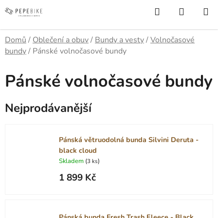
Přejít
Hledat
NÁKUP
na
KOŠÍK
obsah
Domů
/
Oblečení a obuv
/
Bundy a vesty
/
Volnočasové
bundy
/
Pánské volnočasové bundy
Pánské volnočasové bundy
Nejprodávanější
Pánská větruodolná bunda Silvini Deruta -
black cloud
Skladem
(
)
3 ks
1 899 Kč
Pánská bunda Fresh Trash Fleece - Black