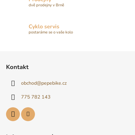
y
dvě prodejny v Brně
v
ý
p
Cyklo servis
i
postaráme se o vaše kolo
s
u
Z
á
Kontakt
p
a
obchod
@
pepebike.cz
t
í
775 782 143