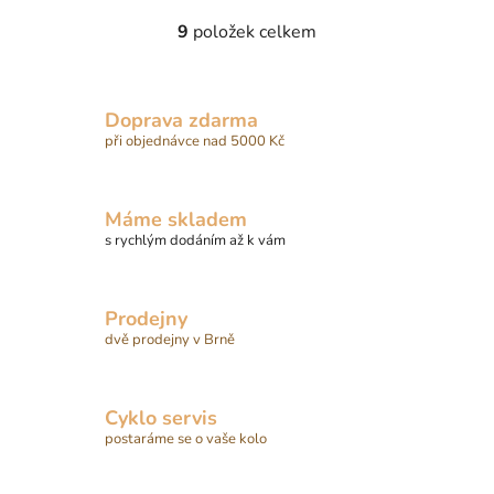
9
položek celkem
O
v
l
á
Doprava zdarma
d
při objednávce nad 5000 Kč
a
c
í
Máme skladem
p
s rychlým dodáním až k vám
r
v
k
Prodejny
y
dvě prodejny v Brně
v
ý
p
Cyklo servis
i
postaráme se o vaše kolo
s
u