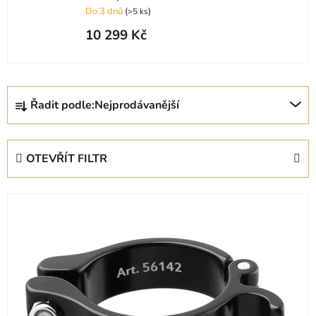
Do 3 dnů
(
)
>5 ks
10 299 Kč
Ř
Řadit podle:
Nejprodávanější
a
z
e
OTEVŘÍT FILTR
n
í
V
p
ý
r
p
o
i
d
s
u
p
k
r
t