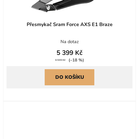
Přesmykač Sram Force AXS E1 Braze
Na dotaz
5 399 Kč
(–18 %)
6 599 Kč
DO KOŠÍKU