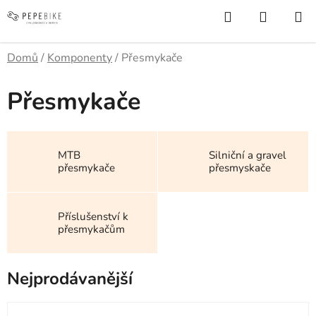
Přejít
Hledat
NÁKUP
na
KOŠÍK
obsah
Domů
/
Komponenty
/
Přesmykače
Přesmykače
MTB
Silniční a gravel
přesmykače
přesmyskače
Příslušenství k
přesmykačům
Nejprodávanější