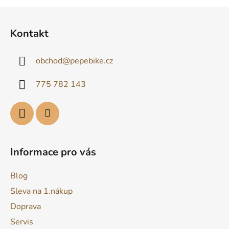
Z
á
Kontakt
p
a
obchod
@
pepebike.cz
t
í
775 782 143
Informace pro vás
Blog
Sleva na 1.nákup
Doprava
Servis