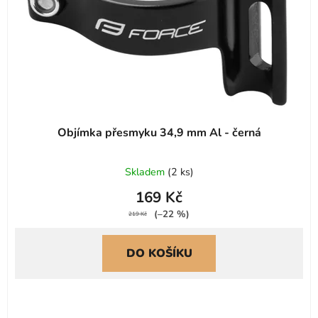
o
ů
d
u
k
t
ů
Objímka přesmyku 34,9 mm Al - černá
Skladem
(
2 ks
)
169 Kč
(–22 %)
219 Kč
DO KOŠÍKU