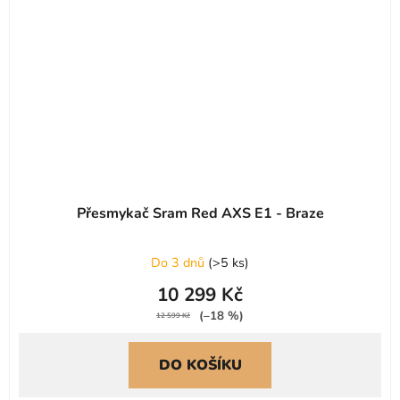
Přesmykač Sram Red AXS E1 - Braze
Do 3 dnů
(
>5 ks
)
10 299 Kč
(–18 %)
12 599 Kč
DO KOŠÍKU