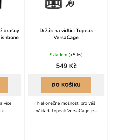
o
d
u
k
é brašny
Držák na vidlici Topeak
t
ishbone
VersaCage
ů
Skladem
(
>5 ks
)
549 Kč
DO KOŠÍKU
a více
Nekonečné možnosti pro váš
k...
náklad. Topeak VersaCage je...