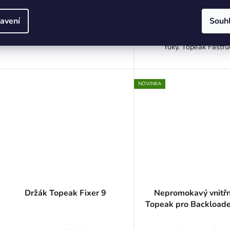
0,0
DO KOŠÍKU
DO KOŠÍKU
z
avení
Souh
5
Aerodynamická výživa n
hvězdiček.
ruky. Topeak Fastfue
NOVINKA
Držák Topeak Fixer 9
Nepromokavý vnitřn
Topeak pro Backloade