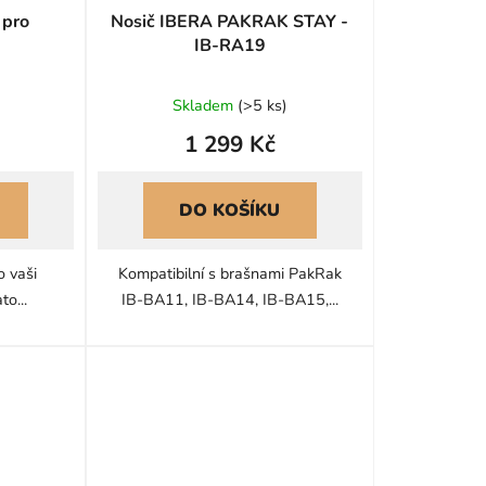
 pro
Nosič IBERA PAKRAK STAY -
IB-RA19
Skladem
(
>5 ks
)
1 299 Kč
DO KOŠÍKU
o vaši
Kompatibilní s brašnami PakRak
o...
IB-BA11, IB-BA14, IB-BA15,...