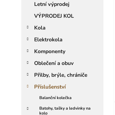
a
Letní výprodej
kategorie
t
e
VÝPRODEJ KOL
g
o
Kola
r
i
Elektrokola
e
Komponenty
Oblečení a obuv
Přilby, brýle, chrániče
Příslušenství
Balanční kolečka
Batohy, tašky a ledvinky na
kolo