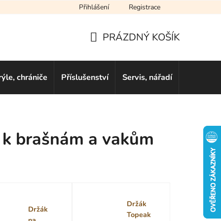
Přihlášení
Registrace
cení obchodu
Novinky
Obchodní podmínky
Podmínky ochra
PRÁZDNÝ KOŠÍK
NÁKUPNÍ
KOŠÍK
rýle, chrániče
Příslušenství
Servis, nářadí
Dárkové 
ly k brašnám a vakům
Držák
Držák
Topeak
na