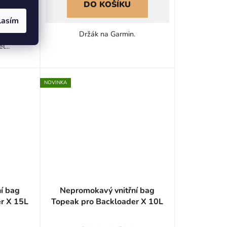
DO KOŠÍKU
lasím
a dosah
Držák na Garmin.
l...
NOVINKA
í bag
Nepromokavý vnitřní bag
r X 15L
Topeak pro Backloader X 10L