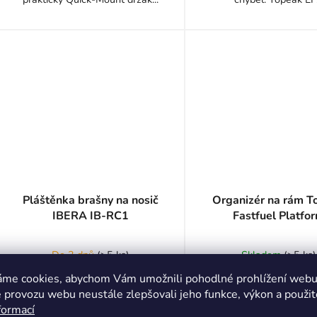
Pláštěnka brašny na nosič
Organizér na rám T
IBERA IB-RC1
Fastfuel Platfo
Průměrné
Do 3 dnů
(
>5 ks
)
Skladem
(
>5 ks
)
hodnocení
221 Kč
449 Kč
áme cookies, abychom Vám umožnili pohodlné prohlížení webu 
produktu
 provozu webu neustále zlepšovali jeho funkce, výkon a použit
(–8 %)
je
242 Kč
formací