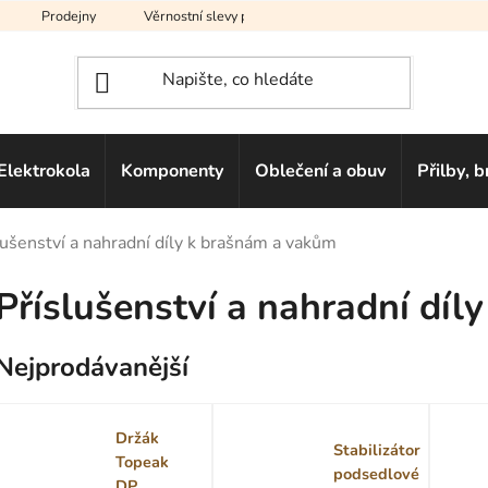
Prodejny
Věrnostní slevy pro vás
Na splátky
Hodno
Elektrokola
Komponenty
Oblečení a obuv
Přilby, b
lušenství a nahradní díly k brašnám a vakům
Příslušenství a nahradní dí
Nejprodávanější
Držák
Stabilizátor
Topeak
podsedlové
DP