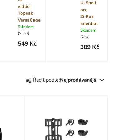
U-Shell
vidlici
pro
Topeak
Zi:Rak
VersaCage
Eeential
Skladem
Skladem
(
)
>5 ks
(
)
2 ks
549 Kč
389 Kč
Ř
Řadit podle:
Nejprodávanější
a
z
e
n
í
p
r