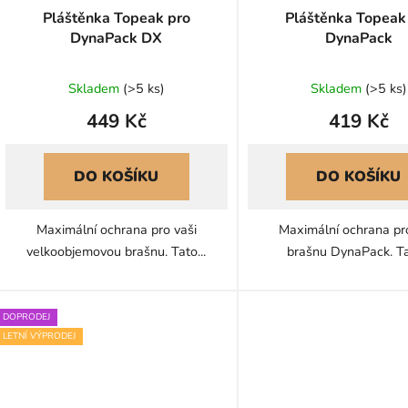
Pláštěnka Topeak pro
Pláštěnka Topeak
DynaPack DX
DynaPack
Skladem
(
>5 ks
)
Skladem
(
>5 ks
)
449 Kč
419 Kč
DO KOŠÍKU
DO KOŠÍKU
Maximální ochrana pro vaši
Maximální ochrana pr
velkoobjemovou brašnu. Tato...
brašnu DynaPack. Tat
DOPRODEJ
LETNÍ VÝPRODEJ