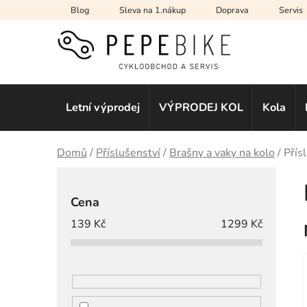
Přejít
Blog
Sleva na 1.nákup
Doprava
Servis
na
obsah
Letní výprodej
VÝPRODEJ KOL
Kola
Domů
/
Příslušenství
/
Brašny a vaky na kolo
/
Přís
P
o
Cena
s
139
Kč
1299
Kč
t
r
a
n
n