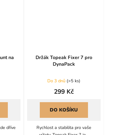
unt na
Držák Topeak Fixer 7 pro
DynaPack
Do 3 dnů
(
>5 ks
)
299 Kč
DO KOŠÍKU
kde dříve
Rychlost a stabilita pro vaše
..
výlety. Topeak Fixer 7 je...