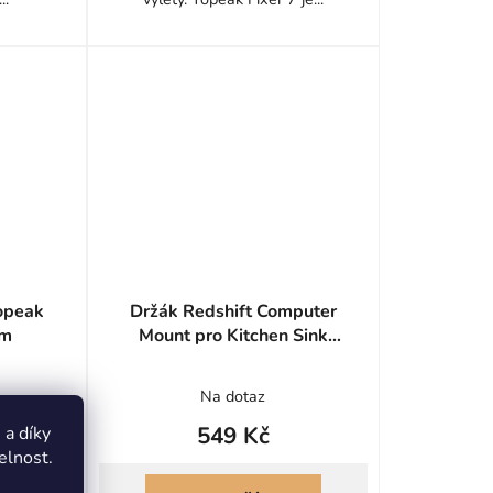
opeak
Držák Redshift Computer
rm
Mount pro Kitchen Sink
Handlebar Bag - Garmin
Na dotaz
549 Kč
a díky
elnost.