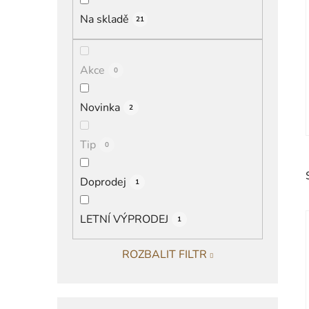
í
Na skladě
21
p
a
n
Akce
0
e
l
Novinka
2
Tip
0
Doprodej
1
LETNÍ VÝPRODEJ
1
ROZBALIT FILTR
i
K
Přeskočit