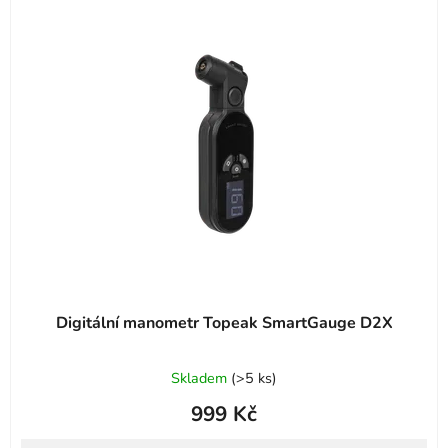
r
p
o
i
d
s
u
p
k
r
t
o
ů
d
u
k
t
ů
Digitální manometr Topeak SmartGauge D2X
Skladem
(
>5 ks
)
999 Kč