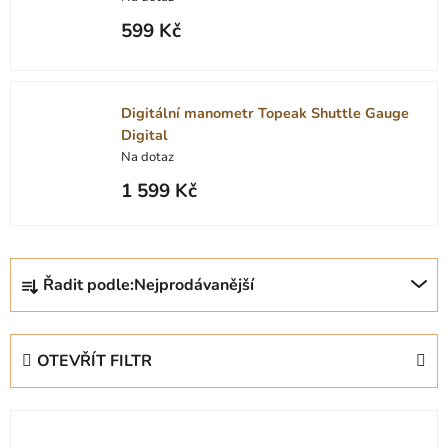
599 Kč
Digitální manometr Topeak Shuttle Gauge
Digital
Na dotaz
1 599 Kč
Ř
Řadit podle:
Nejprodávanější
a
z
e
OTEVŘÍT FILTR
n
í
V
p
ý