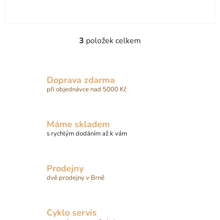
3
položek celkem
O
v
l
á
Doprava zdarma
d
při objednávce nad 5000 Kč
a
c
í
Máme skladem
p
s rychlým dodáním až k vám
r
v
k
Prodejny
y
dvě prodejny v Brně
v
ý
p
Cyklo servis
i