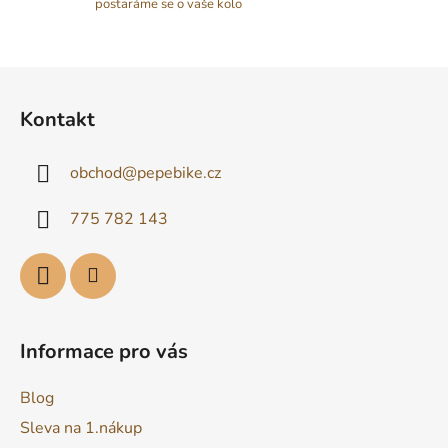
postaráme se o vaše kolo
s
u
Z
á
Kontakt
p
a
obchod
@
pepebike.cz
t
í
775 782 143
Informace pro vás
Blog
Sleva na 1.nákup