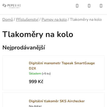
Přejít
Hledat
NÁKUP
na
KOŠÍK
obsah
Domů
/
Příslušenství
/
Pumpy na kolo
/
Tlakoměry na kolo
Tlakoměry na kolo
Nejprodávanější
Digitální manometr Topeak SmartGauge
D2X
Skladem
(
)
>5 ks
999 Kč
Digitální tlakoměr SKS Airchecker
Na dotaz