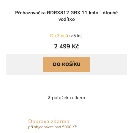
Přehazovačka RDRX812 GRX 11 kolo - dlouhé
vodítko
Do 3 dnů
(
>5 ks
)
2 499 Kč
DO KOŠÍKU
2
položek celkem
O
v
l
á
Doprava zdarma
d
při objednávce nad 5000 Kč