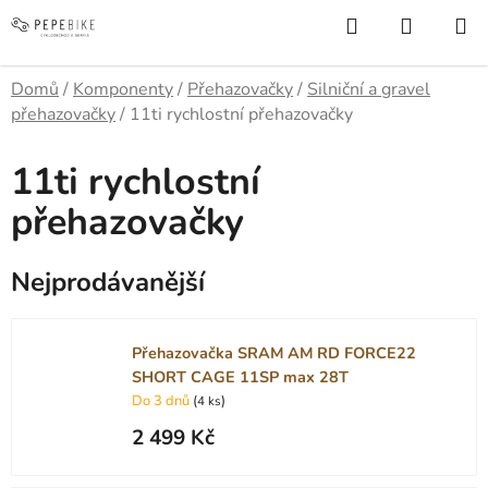
Přejít
Hledat
NÁKUP
na
KOŠÍK
obsah
Domů
/
Komponenty
/
Přehazovačky
/
Silniční a gravel
přehazovačky
/
11ti rychlostní přehazovačky
11ti rychlostní
přehazovačky
Nejprodávanější
Přehazovačka SRAM AM RD FORCE22
SHORT CAGE 11SP max 28T
Do 3 dnů
(
)
4 ks
2 499 Kč