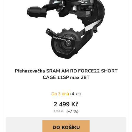
p
k
r
t
o
ů
d
u
k
t
ů
Přehazovačka SRAM AM RD FORCE22 SHORT
CAGE 11SP max 28T
Do 3 dnů
(
4 ks
)
2 499 Kč
(–7 %)
2 699 Kč
DO KOŠÍKU