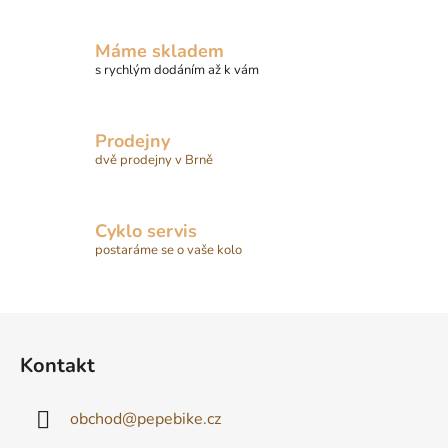
a
c
í
Máme skladem
p
s rychlým dodáním až k vám
r
v
k
Prodejny
y
dvě prodejny v Brně
v
ý
p
Cyklo servis
i
postaráme se o vaše kolo
s
u
Z
á
Kontakt
p
a
obchod
@
pepebike.cz
t