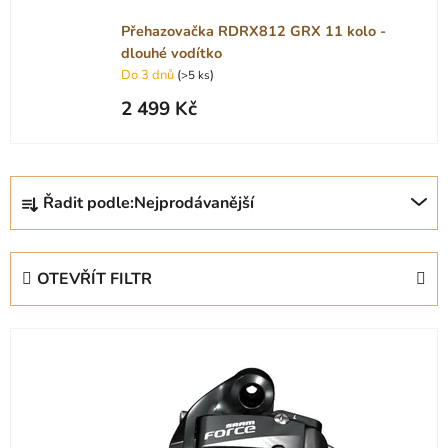
Přehazovačka RDRX812 GRX 11 kolo -
dlouhé vodítko
Do 3 dnů
(
)
>5 ks
2 499 Kč
Ř
Řadit podle:
Nejprodávanější
a
z
e
OTEVŘÍT FILTR
n
í
V
p
ý
r
p
o
i
d
s
u