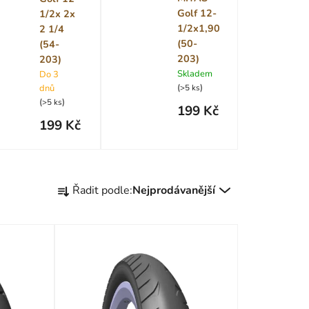
Golf 12-
1/2x 2x
1/2x1,90
2 1/4
(50-
(54-
203)
203)
Skladem
Do 3
(
)
dnů
>5 ks
(
)
>5 ks
199 Kč
199 Kč
Ř
Řadit podle:
Nejprodávanější
a
z
e
n
í
p
r