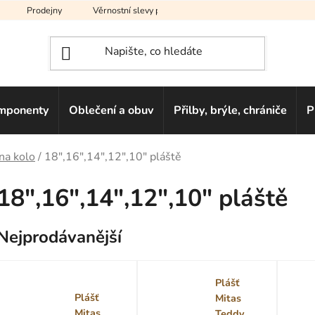
Prodejny
Věrnostní slevy pro vás
Na splátky
Hodno
mponenty
Oblečení a obuv
Přilby, brýle, chrániče
P
na kolo
/
18",16",14",12",10" pláště
18",16",14",12",10" pláště
Nejprodávanější
Plášť
Plášť
Mitas
Mitas
Teddy