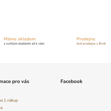
Máme skladem
Prodejny
s rychlým dodáním až k vám
dvě prodejny v Brně
mace pro vás
Facebook
na 1.nákup
va