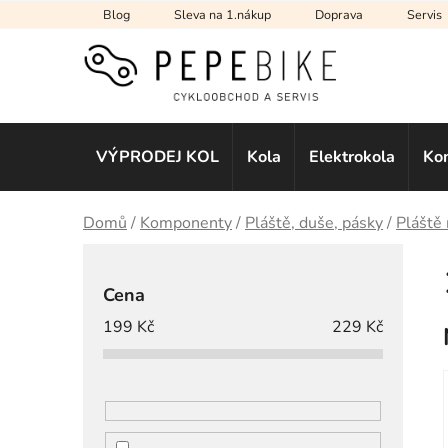
Přejít
Blog
Sleva na 1.nákup
Doprava
Servis
na
obsah
VÝPRODEJ KOL
Kola
Elektrokola
Ko
Domů
/
Komponenty
/
Pláště, duše, pásky
/
Pláště 
P
o
Cena
s
199
Kč
229
Kč
t
r
a
n
n