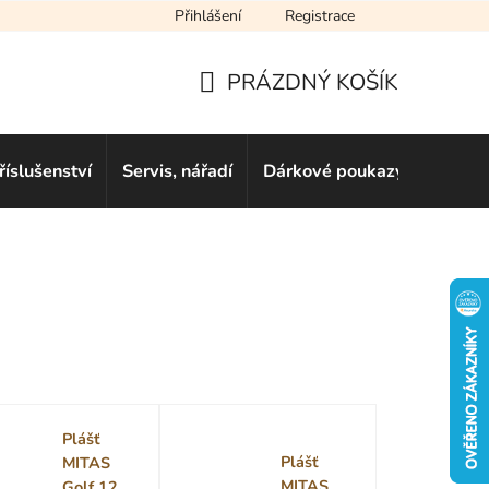
Přihlášení
Registrace
cení obchodu
Novinky
Obchodní podmínky
Podmínky ochra
PRÁZDNÝ KOŠÍK
NÁKUPNÍ
KOŠÍK
říslušenství
Servis, nářadí
Dárkové poukazy
Půjčo
Plášť
Plášť
MITAS
MITAS
Golf 12