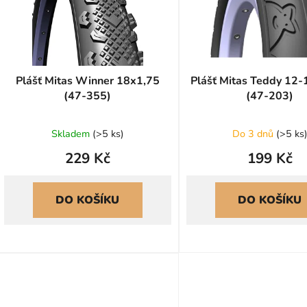
p
r
o
d
u
Plášť Mitas Winner 18x1,75
Plášť Mitas Teddy 12-
(47-355)
(47-203)
k
t
ů
Skladem
(
>5 ks
)
Do 3 dnů
(
>5 ks
229 Kč
199 Kč
DO KOŠÍKU
DO KOŠÍKU