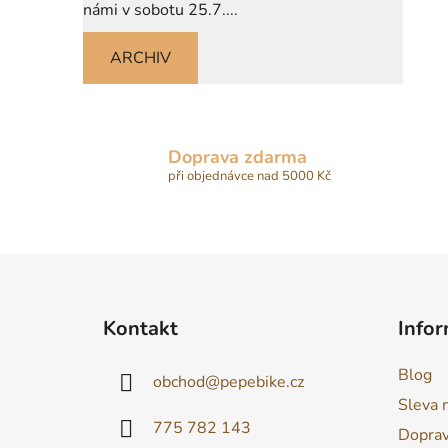
námi v sobotu 25.7....
ARCHIV
Doprava zdarma
při objednávce nad 5000 Kč
Z
á
Kontakt
Infor
p
a
Blog
obchod
@
pepebike.cz
t
Sleva 
í
775 782 143
Dopra