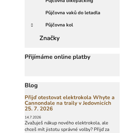
Půjčovna bikepacking
Půjčovna vaků do letadla
Půjčovna kol
Značky
Přijímáme online platby
Blog
Přijď otestovat elektrokola Whyte a
Cannondale na traily v Jedovnicích
25. 7. 2026
14.7.2026
Zvažuješ nákup nového elektrokola, ale
chceš mít jistotu správné volby? Přijď za