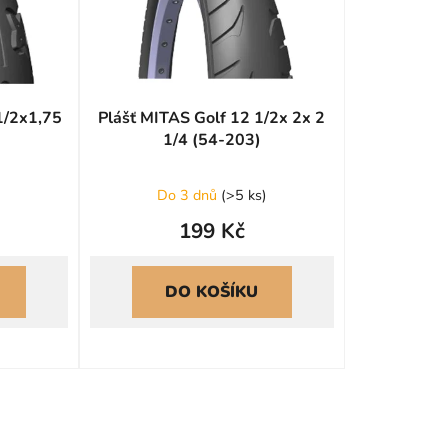
o
d
u
k
1/2x1,75
Plášť MITAS Golf 12 1/2x 2x 2
t
1/4 (54-203)
ů
)
Do 3 dnů
(
>5 ks
)
199 Kč
DO KOŠÍKU