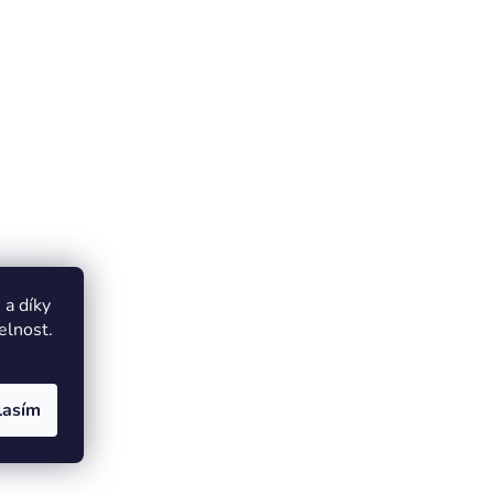
a díky
elnost.
lasím