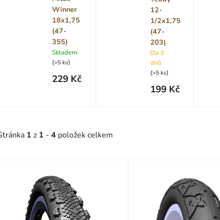
Winner
12-
18x1,75
1/2x1,75
(47-
(47-
355)
203)
Skladem
Do 3
(
)
>5 ks
dnů
(
)
>5 ks
229 Kč
199 Kč
Stránka
1
z
1
-
4
položek celkem
V
ý
p
s