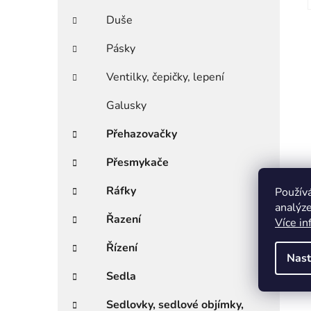
Duše
Pásky
Ventilky, čepičky, lepení
Galusky
Přehazovačky
Přesmykače
Ráfky
Použív
analýze
Řazení
Více in
Řízení
Nast
Sedla
Sedlovky, sedlové objímky,