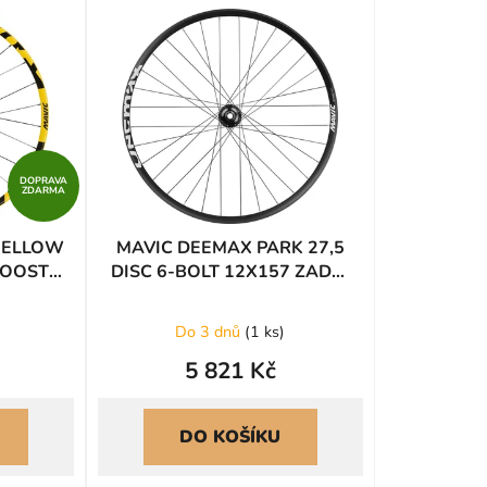
e
n
í
p
r
o
d
DOPRAVA
u
ZDARMA
k
YELLOW
MAVIC DEEMAX PARK 27,5
t
 BOOST
DISC 6-BOLT 12X157 ZADNÍ
ů
XD
HG (R00033202)
Do 3 dnů
(
1 ks
)
5 821 Kč
DO KOŠÍKU