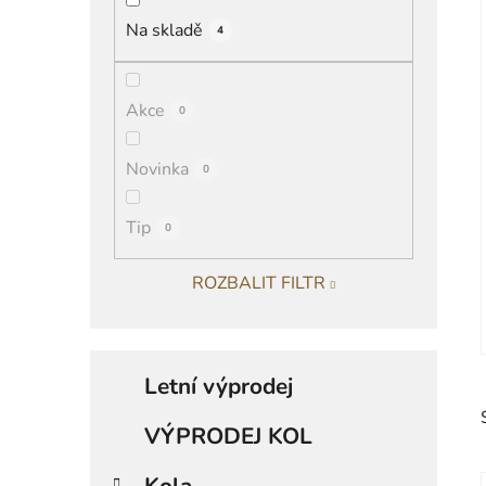
í
Na skladě
4
p
a
n
Akce
0
e
l
Novinka
0
Tip
0
ROZBALIT FILTR
K
Přeskočit
a
Letní výprodej
kategorie
t
e
VÝPRODEJ KOL
g
o
Kola