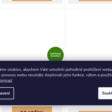
DOPRAVA
ZDARMA
MAVIC DEEMAX ENDURO SL
Přední kolo FORCE 
áme cookies, abychom Vám umožnili pohodlné prohlížení webu 
29 DISC 6-BOLT 12X157
584x19 F804332-6
 provozu webu neustále zlepšovali jeho funkce, výkon a použit
ZADNÍ MICRO SPLINE
formací
(R00032607)
Na dotaz
Na dotaz
avení
Souh
11 199 Kč
1 019 Kč
(–15 %)
1 199 Kč