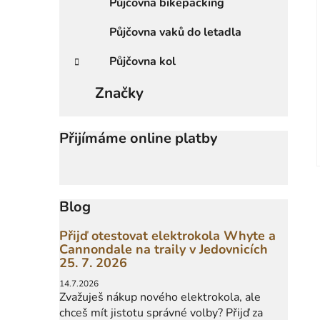
Půjčovna bikepacking
Půjčovna vaků do letadla
Půjčovna kol
Značky
Přijímáme online platby
Blog
Přijď otestovat elektrokola Whyte a
Cannondale na traily v Jedovnicích
25. 7. 2026
14.7.2026
Zvažuješ nákup nového elektrokola, ale
chceš mít jistotu správné volby? Přijď za