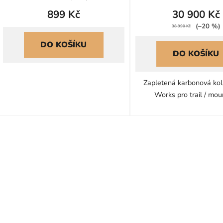
899 Kč
30 900 Kč
(–20 %)
38 990 Kč
DO KOŠÍKU
DO KOŠÍKU
Zapletená karbonová kol
Works pro trail / mou
O
v
l
á
d
a
c
í
p