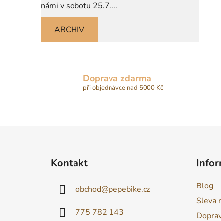
námi v sobotu 25.7....
ARCHIV
Doprava zdarma
při objednávce nad 5000 Kč
Z
á
Kontakt
Infor
p
a
Blog
obchod
@
pepebike.cz
t
Sleva 
í
775 782 143
Dopra