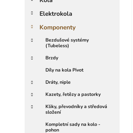
r
i
Elektrokola
e
i
Komponenty
Bezdušové systémy
(Tubeless)
Brzdy
Díly na kola Pivot
Dráty, niple
Kazety, řetězy a pastorky
Kliky, převodníky a středová
složení
Kompletní sady na kolo -
pohon