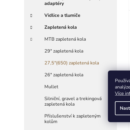
adaptéry
Vidlice a tlumiče
Zapletená kola
MTB zapletená kola
29" zapletená kola
27,5"(650) zapletená kola
26" zapletená kola
Použív
Mullet
analýze
Více in
Silniční, gravel a trekingová
zapletená kola
Nast
Příslušenství k zapleteným
kolům