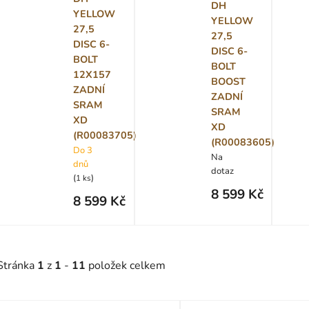
DH
YELLOW
YELLOW
27,5
27,5
DISC 6-
DISC 6-
BOLT
BOLT
12X157
BOOST
ZADNÍ
ZADNÍ
SRAM
SRAM
XD
XD
(R00083705)
(R00083605)
Do 3
Na
dnů
dotaz
(
)
1 ks
8 599 Kč
8 599 Kč
Stránka
1
z
1
-
11
položek celkem
V