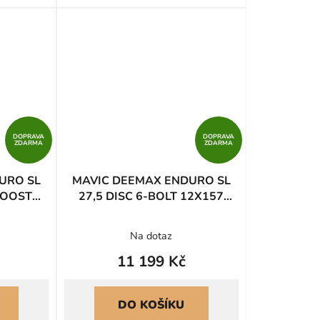
DOPRAVA
DOPRAVA
ZDARMA
ZDARMA
URO SL
MAVIC DEEMAX ENDURO SL
 BOOST
27,5 DISC 6-BOLT 12X157
XD
ZADNÍ SRAM XD
(R00032805)
Na dotaz
11 199 Kč
DO KOŠÍKU