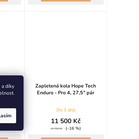
XC DISC
Zapletená kola Hope Tech
a díky
d 32d
Enduro - Pro 4, 27,5" pár
elnost.
Do 3 dnů
lasím
11 500 Kč
(–16 %)
13 700 Kč