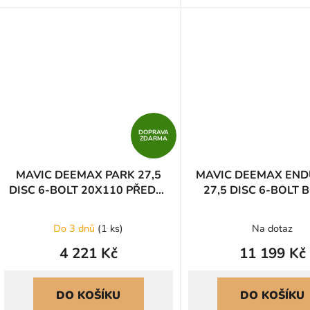
DOPRAVA
ZDARMA
MAVIC DEEMAX PARK 27,5
MAVIC DEEMAX END
DISC 6-BOLT 20X110 PŘEDNÍ
27,5 DISC 6-BOLT
(F00033301)
ZADNÍ SRAM 
(R00031105)
Do 3 dnů
(
1 ks
)
Na dotaz
4 221 Kč
11 199 Kč
DO KOŠÍKU
DO KOŠÍKU