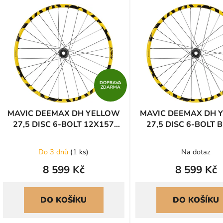
ý
p
s
p
r
DOPRAVA
o
ZDARMA
d
u
MAVIC DEEMAX DH YELLOW
MAVIC DEEMAX DH 
27,5 DISC 6-BOLT 12X157
27,5 DISC 6-BOLT
k
ZADNÍ SRAM XD
ZADNÍ SRAM 
t
(R00083705)
(R00083605)
ů
Do 3 dnů
(
1 ks
)
Na dotaz
8 599 Kč
8 599 Kč
DO KOŠÍKU
DO KOŠÍKU