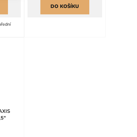
DO KOŠÍKU
přední
RAXIS
,5"