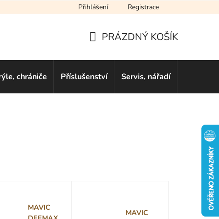
Přihlášení
Registrace
cení obchodu
Novinky
Obchodní podmínky
Podmínky ochra
PRÁZDNÝ KOŠÍK
NÁKUPNÍ
KOŠÍK
rýle, chrániče
Příslušenství
Servis, nářadí
Dárkové 
MAVIC
MAVIC
DEEMAX