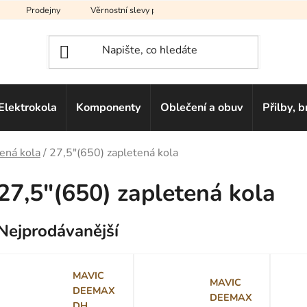
Prodejny
Věrnostní slevy pro vás
Na splátky
Hodno
Elektrokola
Komponenty
Oblečení a obuv
Přilby, b
ená kola
/
27,5"(650) zapletená kola
27,5"(650) zapletená kola
Nejprodávanější
MAVIC
MAVIC
DEEMAX
DEEMAX
DH