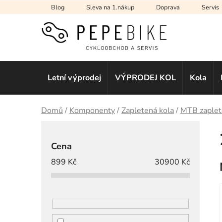
Přejít
Blog
Sleva na 1.nákup
Doprava
Servis
na
obsah
Letní výprodej
VÝPRODEJ KOL
Kola
Domů
/
Komponenty
/
Zapletená kola
/
MTB zaplet
P
o
Cena
s
899
Kč
30900
Kč
t
r
a
n
n