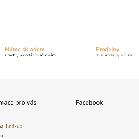
r
v
k
y
v
ý
p
Máme skladem
Prodejny
i
s rychlým dodáním až k vám
dvě prodejny v Brně
s
u
mace pro vás
Facebook
na 1.nákup
va