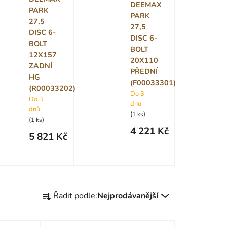
DEEMAX
PARK
PARK
27,5
27,5
DISC 6-
DISC 6-
BOLT
BOLT
12X157
20X110
ZADNÍ
PŘEDNÍ
HG
(F00033301)
(R00033202)
Do 3
Do 3
dnů
dnů
(
)
1 ks
(
)
1 ks
4 221 Kč
5 821 Kč
Ř
Řadit podle:
Nejprodávanější
a
z