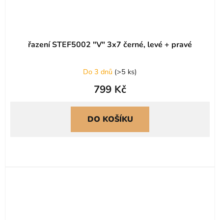
řazení STEF5002 "V" 3x7 černé, levé + pravé
Do 3 dnů
(
>5 ks
)
799 Kč
DO KOŠÍKU