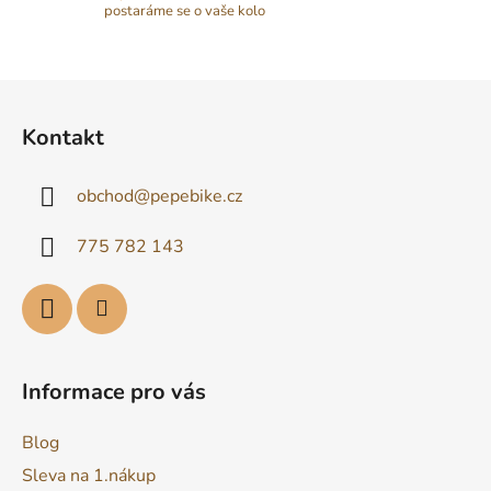
i
postaráme se o vaše kolo
s
u
Z
á
Kontakt
p
a
obchod
@
pepebike.cz
t
í
775 782 143
Informace pro vás
Blog
Sleva na 1.nákup