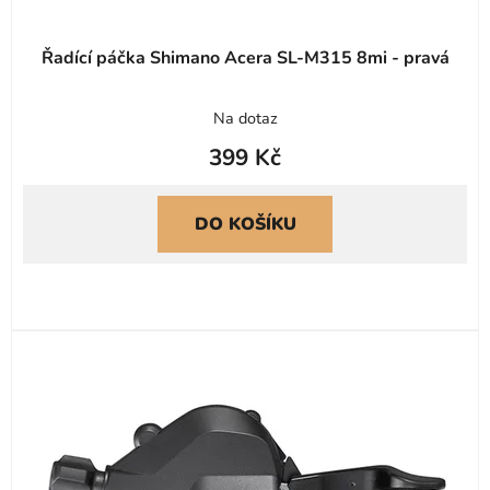
ů
Řadící páčka Shimano Acera SL-M315 8mi - pravá
Na dotaz
399 Kč
DO KOŠÍKU