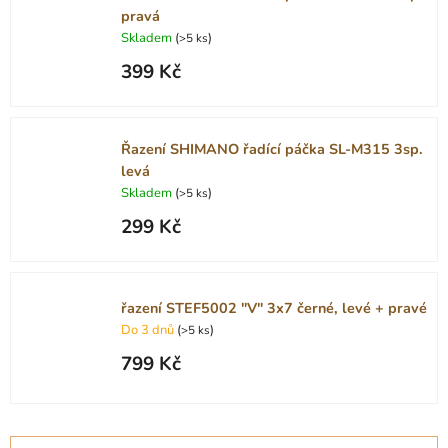
pravá
Skladem
(
)
>5 ks
399 Kč
Řazení SHIMANO řadící páčka SL-M315 3sp.
levá
Skladem
(
)
>5 ks
299 Kč
řazení STEF5002 "V" 3x7 černé, levé + pravé
Do 3 dnů
(
)
>5 ks
799 Kč
Ř