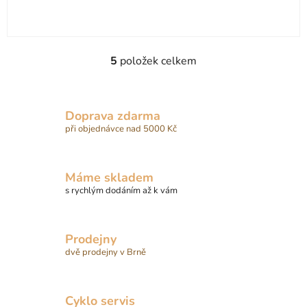
5
položek celkem
O
v
l
á
Doprava zdarma
d
při objednávce nad 5000 Kč
a
c
í
Máme skladem
p
s rychlým dodáním až k vám
r
v
k
Prodejny
y
dvě prodejny v Brně
v
ý
p
Cyklo servis