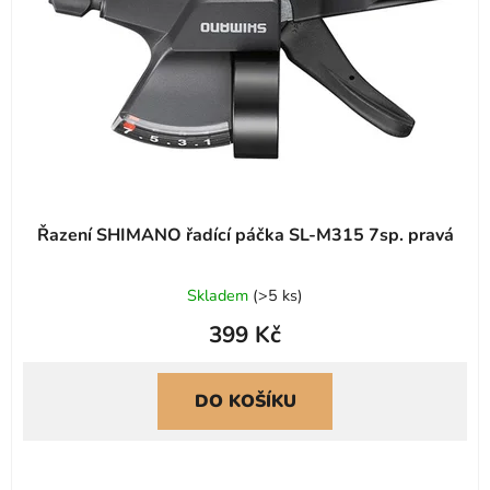
Řazení SHIMANO řadící páčka SL-M315 7sp. pravá
Průměrné
Skladem
(
>5 ks
)
hodnocení
399 Kč
produktu
je
5,0
DO KOŠÍKU
z
5
hvězdiček.