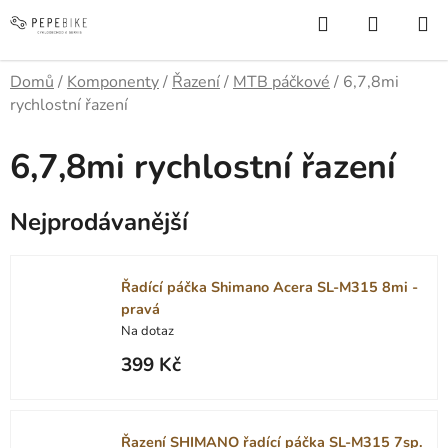
Přejít
Hledat
NÁKUP
na
KOŠÍK
obsah
Domů
/
Komponenty
/
Řazení
/
MTB páčkové
/
6,7,8mi
rychlostní řazení
6,7,8mi rychlostní řazení
Nejprodávanější
Řadící páčka Shimano Acera SL-M315 8mi -
pravá
Na dotaz
399 Kč
Řazení SHIMANO řadící páčka SL-M315 7sp.