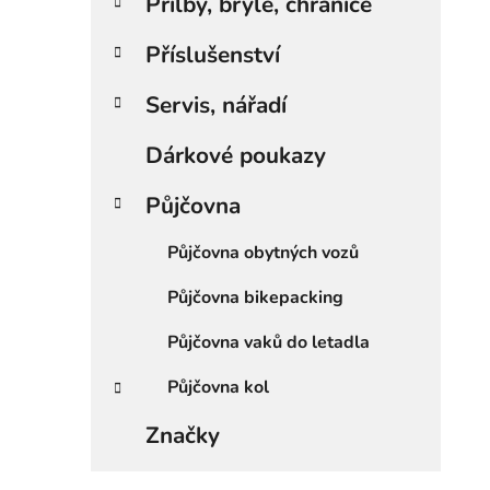
Přilby, brýle, chrániče
Příslušenství
Servis, nářadí
Dárkové poukazy
Půjčovna
Půjčovna obytných vozů
Půjčovna bikepacking
Půjčovna vaků do letadla
Půjčovna kol
Značky