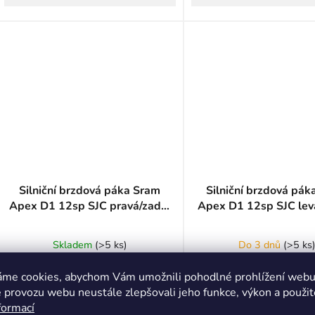
Silniční brzdová páka Sram
Silniční brzdová pá
Apex D1 12sp SJC pravá/zadní
Apex D1 12sp SJC lev
F20 2000 mm
F20 1300 mm
Skladem
(
>5 ks
)
Do 3 dnů
(
>5 ks
4 299 Kč
3 599 Kč
áme cookies, abychom Vám umožnili pohodlné prohlížení webu 
(–41 %)
(–40 %)
7 299 Kč
6 099 Kč
 provozu webu neustále zlepšovali jeho funkce, výkon a použit
formací