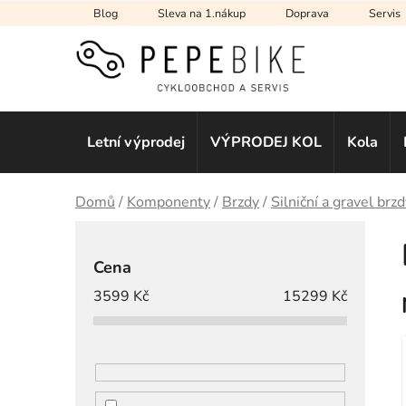
Přejít
Blog
Sleva na 1.nákup
Doprava
Servis
na
obsah
Letní výprodej
VÝPRODEJ KOL
Kola
Domů
/
Komponenty
/
Brzdy
/
Silniční a gravel brz
P
o
Cena
s
3599
Kč
15299
Kč
t
r
a
n
n