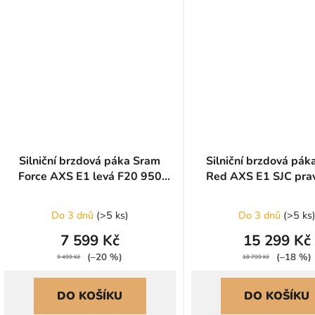
Silniční brzdová páka Sram
Silniční brzdová pá
Force AXS E1 levá F20 950
Red AXS E1 SJC pra
mm
1800 mm
Do 3 dnů
(
>5 ks
)
Do 3 dnů
(
>5 ks
7 599 Kč
15 299 Kč
(–20 %)
(–18 %)
9 499 Kč
18 799 Kč
DO KOŠÍKU
DO KOŠÍKU