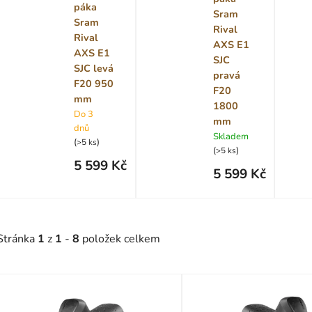
páka
Sram
Sram
Rival
Rival
AXS E1
AXS E1
SJC
SJC levá
pravá
F20 950
F20
mm
1800
Do 3
mm
dnů
Skladem
(
)
>5 ks
(
)
>5 ks
5 599 Kč
5 599 Kč
Stránka
1
z
1
-
8
položek celkem
V
ý