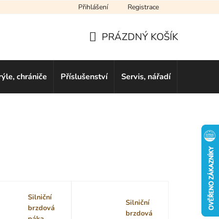
Přihlášení
Registrace
cení obchodu
Novinky
Obchodní podmínky
Podmínky ochra
PRÁZDNÝ KOŠÍK
NÁKUPNÍ
KOŠÍK
rýle, chrániče
Příslušenství
Servis, nářadí
Dárkové 
Silniční
Silniční
brzdová
brzdová
páka