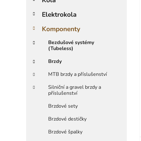
r
i
i
Elektrokola
e
Komponenty
Bezdušové systémy
(Tubeless)
Brzdy
MTB brzdy a příslušenství
Silniční a gravel brzdy a
příslušenství
Brzdové sety
Brzdové destičky
Brzdové špalky