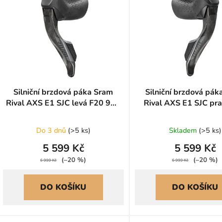
p
s
p
r
o
d
u
Silniční brzdová páka Sram
Silniční brzdová pá
Rival AXS E1 SJC levá F20 950
Rival AXS E1 SJC pr
k
mm
1800 mm
t
ů
Do 3 dnů
(
>5 ks
)
Skladem
(
>5 ks
)
5 599 Kč
5 599 Kč
(–20 %)
(–20 %)
6 999 Kč
6 999 Kč
DO KOŠÍKU
DO KOŠÍKU