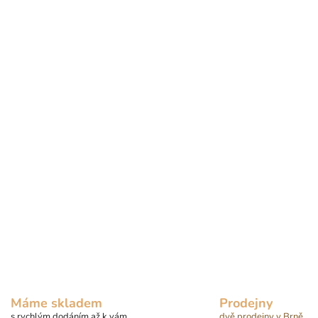
Máme skladem
Prodejny
s rychlým dodáním až k vám
dvě prodejny v Brně