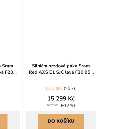
ka Sram
Silniční brzdová páka Sram
vá F20
Red AXS E1 SJC levá F20 950
mm
)
Do 3 dnů
(
>5 ks
)
15 299 Kč
(–18 %)
18 799 Kč
DO KOŠÍKU