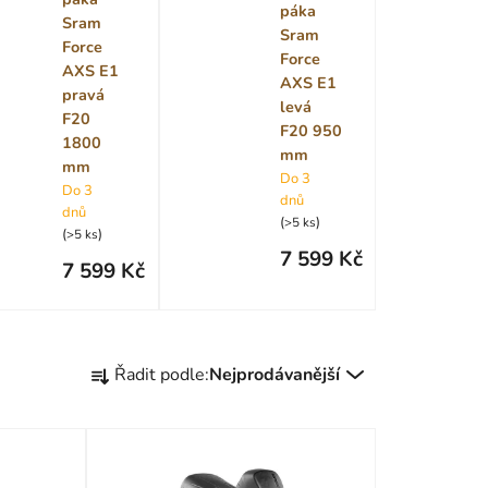
páka
Sram
Sram
Force
Force
AXS E1
AXS E1
pravá
levá
F20
F20 950
1800
mm
mm
Do 3
Do 3
dnů
dnů
(
)
>5 ks
(
)
>5 ks
7 599 Kč
7 599 Kč
Ř
Řadit podle:
Nejprodávanější
a
z
e
n