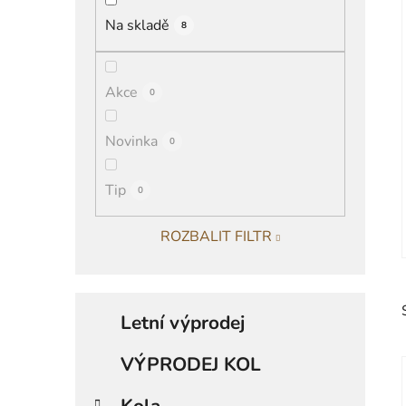
í
Na skladě
8
p
a
n
Akce
0
e
l
Novinka
0
Tip
0
ROZBALIT FILTR
K
Přeskočit
a
Letní výprodej
kategorie
t
e
VÝPRODEJ KOL
g
o
Kola