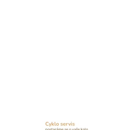
Cyklo servis
postaráme se o vaše kolo