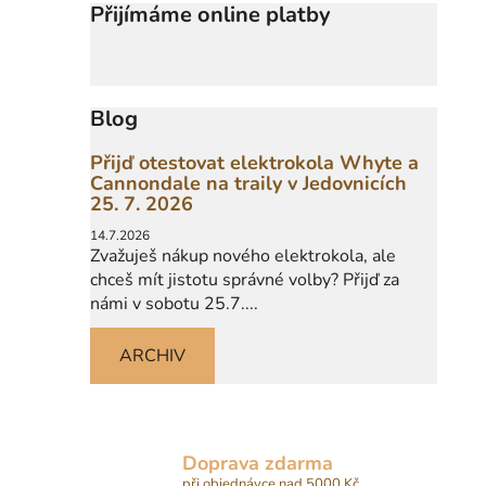
Přijímáme online platby
Blog
Přijď otestovat elektrokola Whyte a
Cannondale na traily v Jedovnicích
25. 7. 2026
14.7.2026
Zvažuješ nákup nového elektrokola, ale
chceš mít jistotu správné volby? Přijď za
námi v sobotu 25.7....
ARCHIV
Doprava zdarma
při objednávce nad 5000 Kč