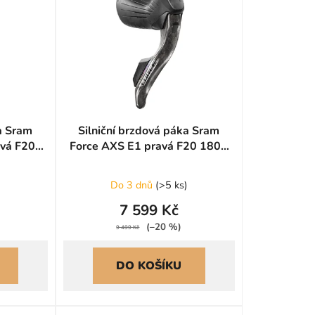
í
p
r
o
d
u
k
ka Sram
Silniční brzdová páka Sram
t
avá F20
Force AXS E1 pravá F20 1800
ů
mm
Do 3 dnů
(
>5 ks
)
7 599 Kč
(–20 %)
9 499 Kč
DO KOŠÍKU