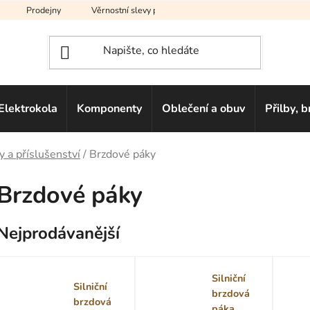
Prodejny
Věrnostní slevy pro vás
Na splátky
Hodno
Elektrokola
Komponenty
Oblečení a obuv
Přilby, b
dy a příslušenství
/
Brzdové páky
Brzdové páky
Nejprodávanější
Silniční
Silniční
brzdová
brzdová
páka