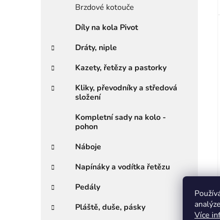
Brzdové kotouče
Díly na kola Pivot
Dráty, niple
Kazety, řetězy a pastorky
Kliky, převodníky a středová
složení
Kompletní sady na kolo -
pohon
Náboje
Napínáky a vodítka řetězu
Pedály
Použív
analýze
Pláště, duše, pásky
Více in