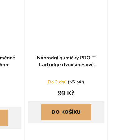
ýměnné,
Náhradní gumičky PRO-T
70mm
Cartridge dvousměsové
Groove
)
Do 3 dnů
(
>5 pár
)
99 Kč
DO KOŠÍKU