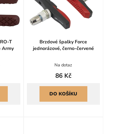
r
o
d
u
k
PRO-T
Brzdové špalky Force
t
é Army
jednorázové, černo-červené
ů
)
Na dotaz
86 Kč
DO KOŠÍKU