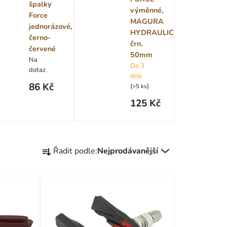
špalky
výměnné,
Force
MAGURA
jednorázové,
HYDRAULIC
černo-
črn.
červené
50mm
Na
Do 3
dotaz
dnů
86 Kč
(
)
>5 ks
125 Kč
Ř
Řadit podle:
Nejprodávanější
a
z
e
n
í
p