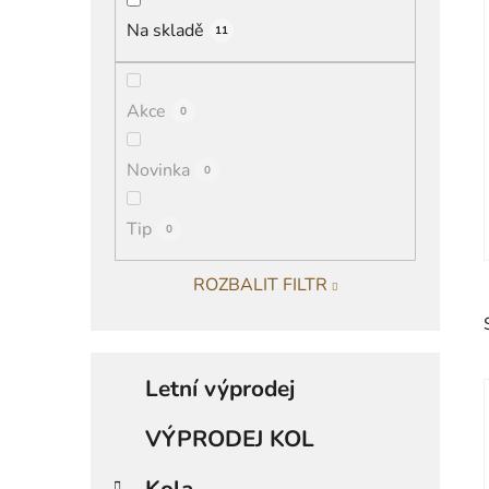
í
Na skladě
11
p
a
n
Akce
0
e
l
Novinka
0
Tip
0
ROZBALIT FILTR
K
Přeskočit
a
Letní výprodej
kategorie
t
e
VÝPRODEJ KOL
g
i
o
Kola