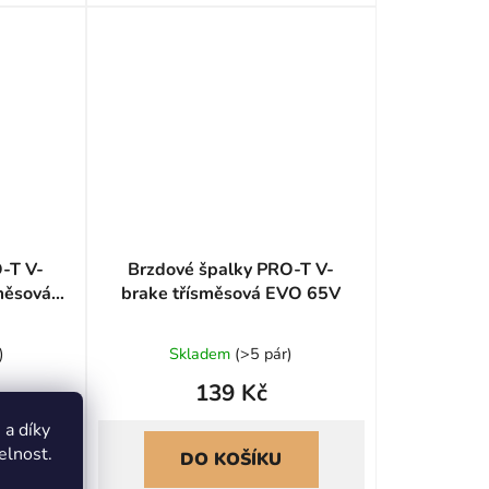
-T V-
Brzdové špalky PRO-T V-
směsová
brake třísměsová EVO 65V
)
Skladem
(
>5 pár
)
139 Kč
a díky
elnost.
DO KOŠÍKU