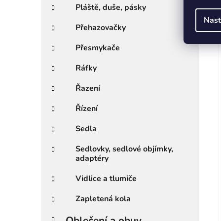
Pláště, duše, pásky
Nast
Přehazovačky
Přesmykače
Ráfky
Řazení
Řízení
Sedla
Sedlovky, sedlové objímky,
adaptéry
Vidlice a tlumiče
Zapletená kola
Oblečení a obuv