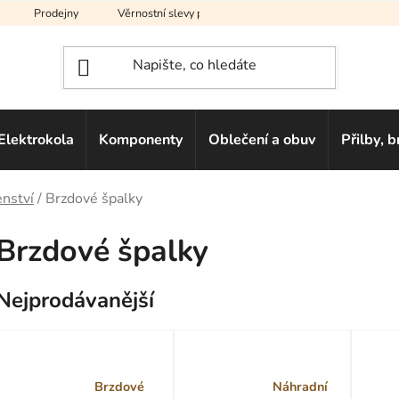
Prodejny
Věrnostní slevy pro vás
Na splátky
Hodno
Elektrokola
Komponenty
Oblečení a obuv
Přilby, b
enství
/
Brzdové špalky
Brzdové špalky
Nejprodávanější
Brzdové
Náhradní