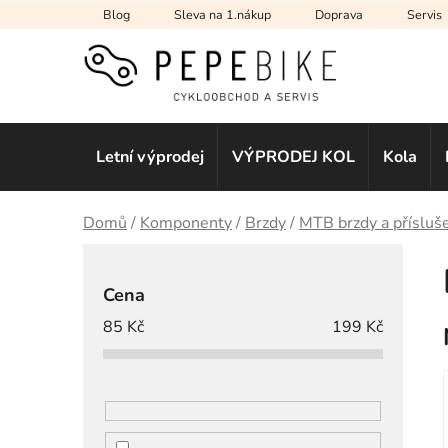
Přejít
Blog
Sleva na 1.nákup
Doprava
Servis
na
obsah
Letní výprodej
VÝPRODEJ KOL
Kola
Domů
/
Komponenty
/
Brzdy
/
MTB brzdy a přísluš
P
o
Cena
s
85
Kč
199
Kč
t
r
a
n
n