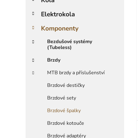
r
i
Elektrokola
e
Komponenty
Bezdušové systémy
(Tubeless)
Brzdy
MTB brzdy a příslušenství
Brzdové destičky
Brzdové sety
Brzdové špalky
Brzdové kotouče
Brzdové adaptéry