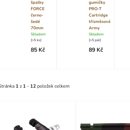
špalky
gumičky
FORCE
PRO-T
černo-
Cartridge
šedé
třísměsové
70mm
Army
Skladem
Skladem
(
)
(
)
>5 ks
>5 pár
85 Kč
89 Kč
Stránka
1
z
1
-
12
položek celkem
V
ý
p