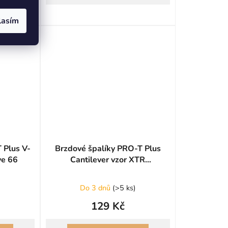
lasím
 Plus V-
Brzdové špalíky PRO-T Plus
ve 66
Cantilever vzor XTR
dvousměsová Groove
)
Do 3 dnů
(
>5 ks
)
129 Kč