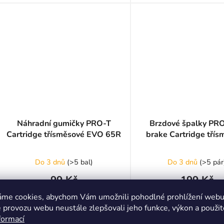
Náhradní gumičky PRO-T
Brzdové špalky PRO
Cartridge třísměsové EVO 65R
brake Cartridge tří
EVO 65CV
Do 3 dnů
(
>5 bal
)
Do 3 dnů
(
>5 pár
99 Kč
199 Kč
áme cookies, abychom Vám umožnili pohodlné prohlížení webu 
 provozu webu neustále zlepšovali jeho funkce, výkon a použit
DO KOŠÍKU
DO KOŠÍKU
formací