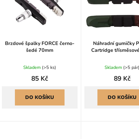
s
p
r
o
d
u
Brzdové špalky FORCE černo-
Náhradní gumičky 
šedé 70mm
Cartridge třísměsov
k
t
ů
Skladem
(
>5 ks
)
Skladem
(
>5 pár
85 Kč
89 Kč
DO KOŠÍKU
DO KOŠÍKU