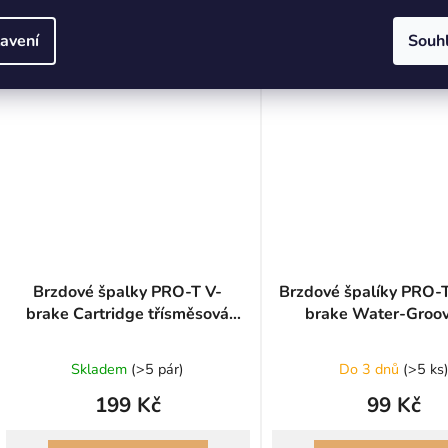
avení
Souh
Brzdové špalky PRO-T V-
Brzdové špalíky PRO-T
brake Cartridge třísměsová
brake Water-Groo
EVO 65CV
Skladem
(
>5 pár
)
Do 3 dnů
(
>5 ks
199 Kč
99 Kč