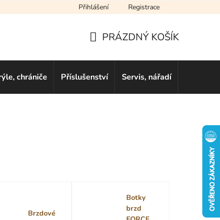
Přihlášení
Registrace
cení obchodu
Novinky
Obchodní podmínky
Podmínky ochra
PRÁZDNÝ KOŠÍK
NÁKUPNÍ
KOŠÍK
rýle, chrániče
Příslušenství
Servis, nářadí
Dárkové 
Botky
brzd
Brzdové
FORCE