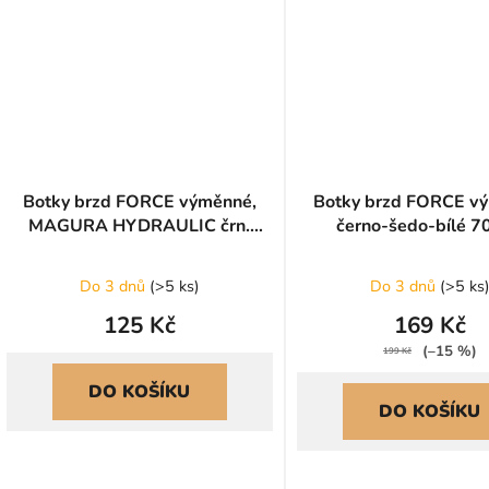
Botky brzd FORCE výměnné,
Botky brzd FORCE v
MAGURA HYDRAULIC črn.
černo-šedo-bílé 
50mm
Do 3 dnů
(
>5 ks
)
Do 3 dnů
(
>5 ks
125 Kč
169 Kč
(–15 %)
199 Kč
DO KOŠÍKU
DO KOŠÍKU