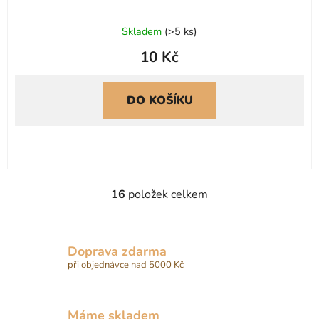
Skladem
(
>5 ks
)
10 Kč
DO KOŠÍKU
16
položek celkem
O
v
l
á
Doprava zdarma
d
při objednávce nad 5000 Kč
a
c
í
Máme skladem