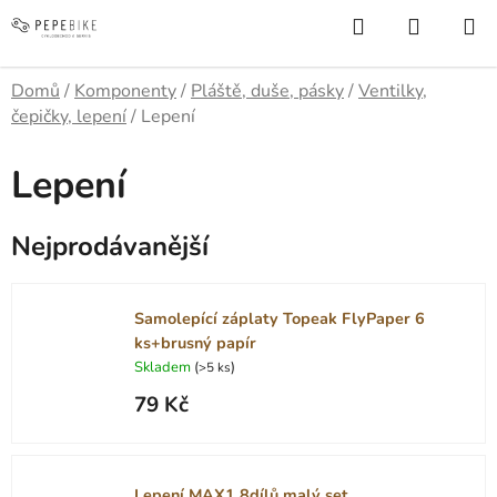
Přejít
Hledat
NÁKUP
na
KOŠÍK
obsah
Domů
/
Komponenty
/
Pláště, duše, pásky
/
Ventilky,
čepičky, lepení
/
Lepení
Lepení
Nejprodávanější
Samolepící záplaty Topeak FlyPaper 6
ks+brusný papír
Skladem
(
)
>5 ks
79 Kč
Lepení MAX1 8dílů malý set