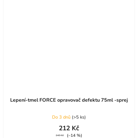
Lepení-tmel FORCE opravovač defektu 75ml -sprej
Do 3 dnů
(
>5 ks
)
212 Kč
(–14 %)
249 Kč