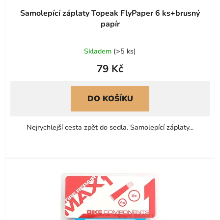
Samolepící záplaty Topeak FlyPaper 6 ks+brusný
papír
Skladem
(
>5 ks
)
79 Kč
DO KOŠÍKU
Nejrychlejší cesta zpět do sedla. Samolepící záplaty...