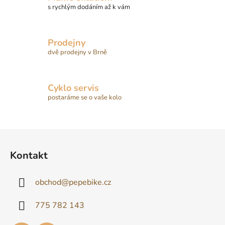
p
s rychlým dodáním až k vám
r
v
k
Prodejny
y
dvě prodejny v Brně
v
ý
p
Cyklo servis
i
postaráme se o vaše kolo
s
u
Z
á
Kontakt
p
a
obchod
@
pepebike.cz
t
í
775 782 143