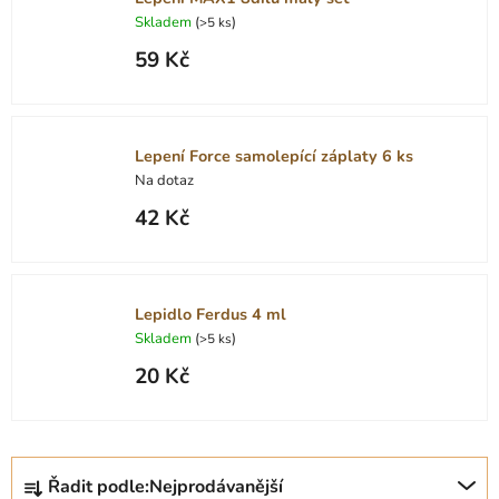
Skladem
(
)
>5 ks
59 Kč
Lepení Force samolepící záplaty 6 ks
Na dotaz
42 Kč
Lepidlo Ferdus 4 ml
Skladem
(
)
>5 ks
20 Kč
Ř
Řadit podle:
Nejprodávanější
a