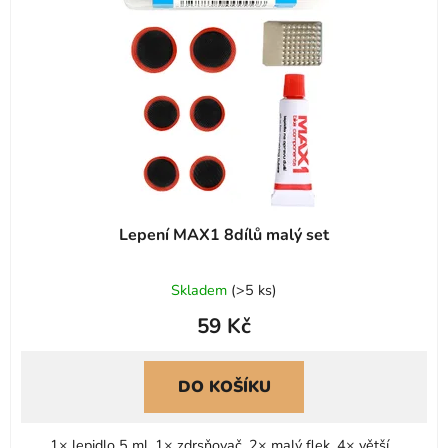
Lepení MAX1 8dílů malý set
Skladem
(
>5 ks
)
59 Kč
DO KOŠÍKU
1× lepidlo 5 ml, 1× zdrsňovač, 2× malý flek, 4× větší...