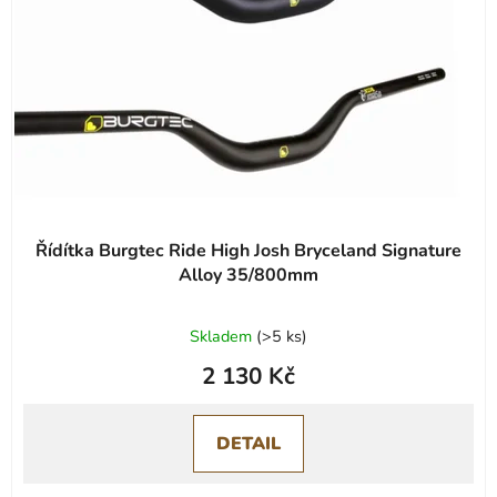
p
k
r
t
o
ů
d
u
k
t
ů
Řídítka Burgtec Ride High Josh Bryceland Signature
Alloy 35/800mm
Průměrné
Skladem
(
>5 ks
)
hodnocení
2 130 Kč
produktu
je
0,0
DETAIL
z