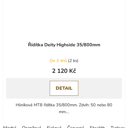
Řídítka Deity Highside 35/800mm
Průměrné
Do 3 dnů
(
2 ks
)
hodnocení
2 120 Kč
produktu
je
0,0
DETAIL
z
5
Hliníková MTB řídítka 35/800mm. Zdvih: 50 nebo 80
hvězdiček.
mm....
Modrá
Oranžová
Fialová
Červená
Stealth
Tyrkyso