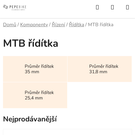
Přejít
Hledat
NÁKUP
na
KOŠÍK
obsah
Domů
/
Komponenty
/
Řízení
/
Řídítka
/
MTB řídítka
MTB řídítka
Průměr řídítek
Průměr řídítek
35 mm
31,8 mm
Průměr řídítek
25,4 mm
Nejprodávanější