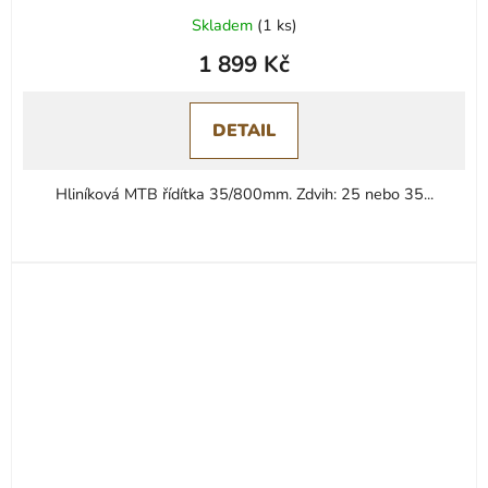
Průměrné
Skladem
(
1 ks
)
hodnocení
1 899 Kč
produktu
je
0,0
DETAIL
z
5
Hliníková MTB řídítka 35/800mm. Zdvih: 25 nebo 35...
hvězdiček.