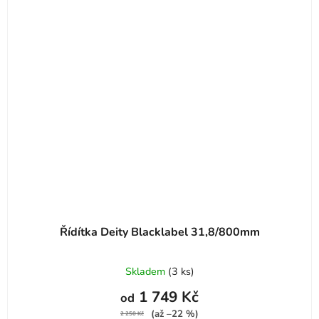
Řídítka Deity Blacklabel 31,8/800mm
Průměrné
Skladem
(
3 ks
)
hodnocení
1 749 Kč
od
produktu
(až –22 %)
je
2 250 Kč