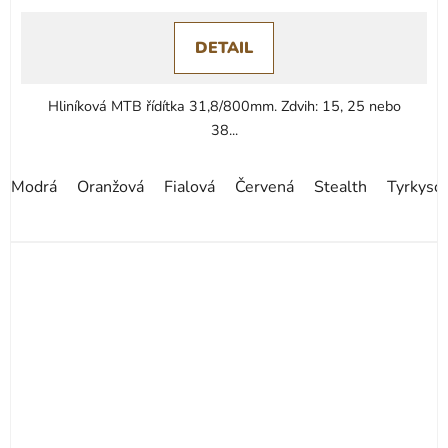
0,0
DETAIL
z
5
hvězdiček.
Hliníková MTB řídítka 31,8/800mm. Zdvih: 15, 25 nebo
38...
Modrá
Oranžová
Fialová
Červená
Stealth
Tyrkyso