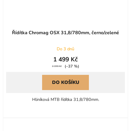
Řídítka Chromag OSX 31,8/780mm, černo/zelené
Do 3 dnů
1 499 Kč
(–37 %)
2 390 Kč
DO KOŠÍKU
Hliníková MTB řídítka 31,8/780mm.