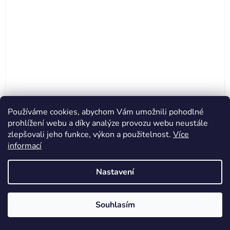
Používáme cookies, abychom Vám umožnili pohodlné
prohlížení webu a díky analýze provozu webu neustále
zlepšovali jeho funkce, výkon a použitelnost.
Více
Race Face řídítka Turbine - 3/4 RISER (19mm zdvih),
informací
31,8/725mm, černá
Nastavení
Na dotaz
1 699 Kč
Souhlasím
(–12 %)
1 950 Kč