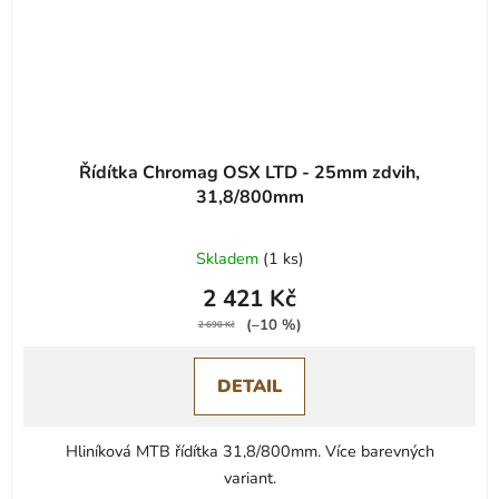
Řídítka Chromag OSX LTD - 25mm zdvih,
31,8/800mm
Průměrné
Skladem
(
1 ks
)
hodnocení
2 421 Kč
produktu
(–10 %)
je
2 690 Kč
0,0
DETAIL
z
5
hvězdiček.
Hliníková MTB řídítka 31,8/800mm. Více barevných
variant.