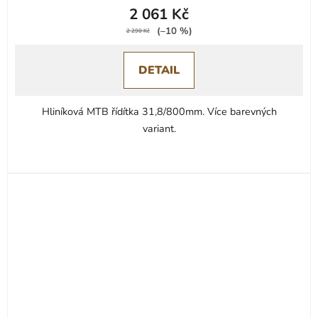
2 061 Kč
(–10 %)
2 290 Kč
DETAIL
Hliníková MTB řídítka 31,8/800mm. Více barevných
variant.