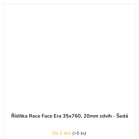
Řídítka Race Face Era 35x760, 20mm zdvih - Šedá
Průměrné
Do 3 dnů
(
>5 ks
)
hodnocení