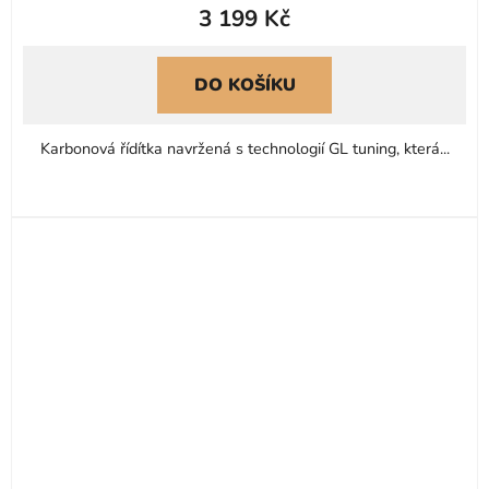
3 199 Kč
produktu
je
5,0
DO KOŠÍKU
z
5
Karbonová řídítka navržená s technologií GL tuning, která...
hvězdiček.