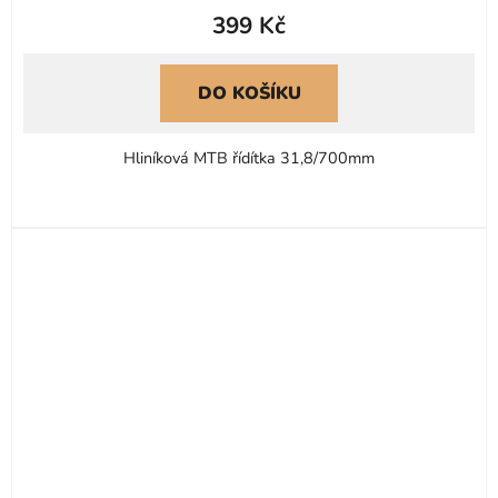
399 Kč
produktu
je
4,5
DO KOŠÍKU
z
5
Hliníková MTB řídítka 31,8/700mm
hvězdiček.