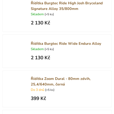
Řídítka Burgtec Ride High Josh Bryceland
Signature Alloy 35/800mm
Skladem
(
)
>5 ks
2 130 Kč
Řídítka Burgtec Ride Wide Enduro Alloy
Skladem
(
)
>5 ks
2 130 Kč
Řídítka Zoom Dural - 80mm zdvih,
25,4/640mm, černá
Do 3 dnů
(
)
>5 ks
399 Kč