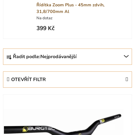
Řídítka Zoom Plus - 45mm zdvih,
31,8/700mm Al
Na dotaz
399 Kč
Ř
Řadit podle:
Nejprodávanější
a
z
e
OTEVŘÍT FILTR
n
í
V
p
ý
r
p
o
i
d
s
u