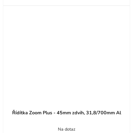
Řídítka Zoom Plus - 45mm zdvih, 31,8/700mm Al
Průměrné
Na dotaz
hodnocení