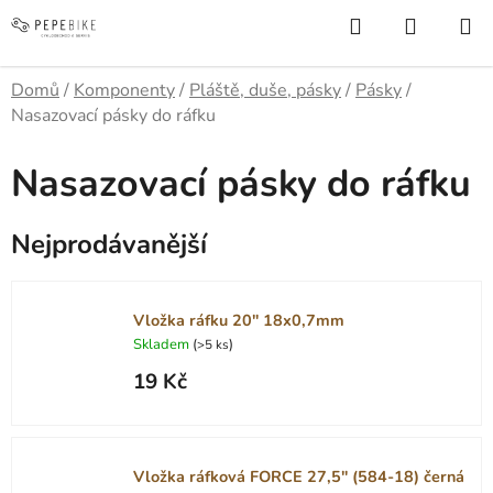
Přejít
Hledat
NÁKUP
na
KOŠÍK
obsah
Domů
/
Komponenty
/
Pláště, duše, pásky
/
Pásky
/
Nasazovací pásky do ráfku
Nasazovací pásky do ráfku
Nejprodávanější
Vložka ráfku 20" 18x0,7mm
Skladem
(
)
>5 ks
19 Kč
Vložka ráfková FORCE 27,5" (584-18) černá