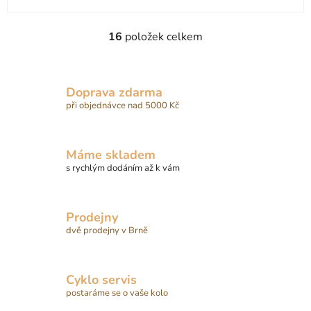
16
položek celkem
O
v
l
á
Doprava zdarma
d
při objednávce nad 5000 Kč
a
c
í
Máme skladem
p
s rychlým dodáním až k vám
r
v
k
Prodejny
y
dvě prodejny v Brně
v
ý
p
Cyklo servis
i
postaráme se o vaše kolo
s