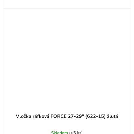
Vložka ráfková FORCE 27-29" (622-15) žlutá
Skladem
(
>5 ks
)