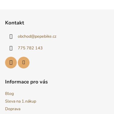
u
Z
á
Kontakt
p
a
obchod
@
pepebike.cz
t
í
775 782 143
Informace pro vás
Blog
Sleva na 1.nákup
Doprava