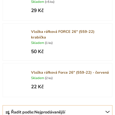
Skladem
(
)
>5 ks
29 Kč
Vložka ráfková FORCE 26" (559-22)
krabička
Skladem
(
)
1 ks
50 Kč
Vložka ráfková Force 26" (559-22) - červená
Skladem
(
)
2 ks
22 Kč
Ř
Řadit podle:
Nejprodávanější
a