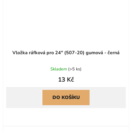
Vložka ráfková pro 24" (507-20) gumová - černá
Skladem
(
>5 ks
)
13 Kč
DO KOŠÍKU