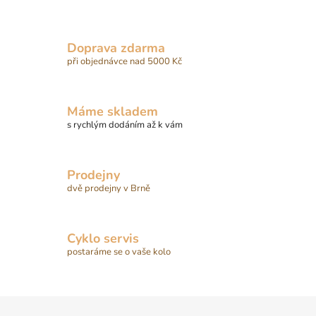
v
l
á
Doprava zdarma
d
při objednávce nad 5000 Kč
a
c
í
Máme skladem
p
s rychlým dodáním až k vám
r
v
k
Prodejny
y
dvě prodejny v Brně
v
ý
p
Cyklo servis
i
postaráme se o vaše kolo
s
u
Z