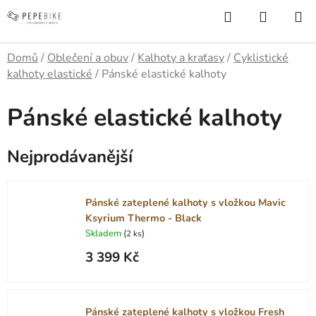
Přejít
Hledat
NÁKUP
na
KOŠÍK
obsah
Domů
/
Oblečení a obuv
/
Kalhoty a kraťasy
/
Cyklistické
kalhoty elastické
/
Pánské elastické kalhoty
Pánské elastické kalhoty
Nejprodávanější
Pánské zateplené kalhoty s vložkou Mavic
Ksyrium Thermo - Black
Skladem
(
)
2 ks
3 399 Kč
Pánské zateplené kalhoty s vložkou Fresh