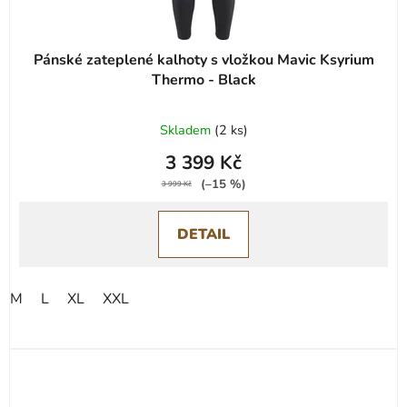
t
ů
Pánské zateplené kalhoty s vložkou Mavic Ksyrium
Thermo - Black
Skladem
(
2 ks
)
3 399 Kč
(–15 %)
3 999 Kč
DETAIL
M
L
XL
XXL