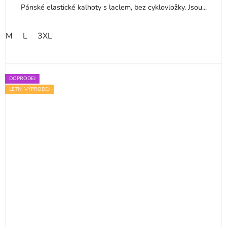
Pánské elastické kalhoty s laclem, bez cyklovložky. Jsou...
M
L
3XL
DOPRODEJ
LETNÍ VÝPRODEJ