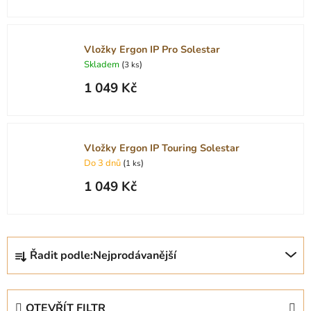
Vložky Ergon IP Pro Solestar
Skladem
(
)
3 ks
1 049 Kč
Vložky Ergon IP Touring Solestar
Do 3 dnů
(
)
1 ks
1 049 Kč
Ř
Řadit podle:
Nejprodávanější
a
z
e
OTEVŘÍT FILTR