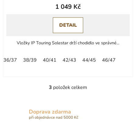
1 049 Kč
DETAIL
Vložky IP Touring Solestar drží chodidlo ve správné...
36/37
38/39
40/41
42/43
44/45
46/47
3
položek celkem
O
v
l
á
Doprava zdarma
d
při objednávce nad 5000 Kč
a
c