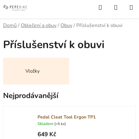
Přejít
Hledat
NÁKUP
na
KOŠÍK
obsah
Domů
/
Oblečení a obuv
/
Obuv
/
Příslušenství k obuvi
Příslušenství k obuvi
Vložky
Nejprodávanější
Pedal Cleat Tool Ergon TP1
Skladem
(
)
>5 ks
649 Kč