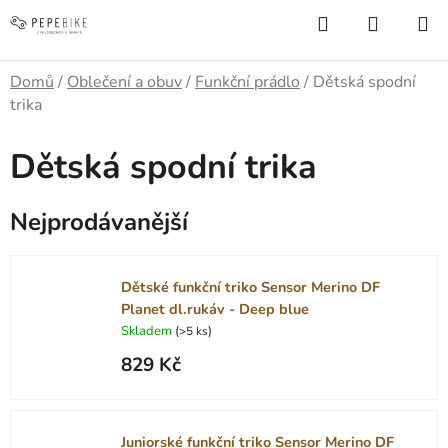
Přejít
Hledat
NÁKUP
na
KOŠÍK
obsah
Domů
/
Oblečení a obuv
/
Funkční prádlo
/
Dětská spodní
trika
Dětská spodní trika
Nejprodávanější
Dětské funkční triko Sensor Merino DF
Planet dl.rukáv - Deep blue
Skladem
(
)
>5 ks
829 Kč
Juniorské funkční triko Sensor Merino DF