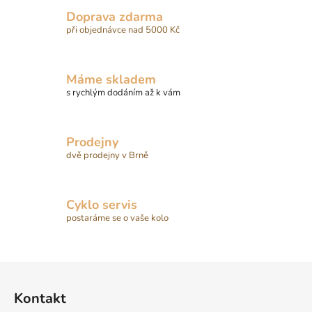
á
Doprava zdarma
d
při objednávce nad 5000 Kč
a
c
í
Máme skladem
p
s rychlým dodáním až k vám
r
v
k
Prodejny
y
dvě prodejny v Brně
v
ý
p
Cyklo servis
i
postaráme se o vaše kolo
s
u
Z
á
Kontakt
p