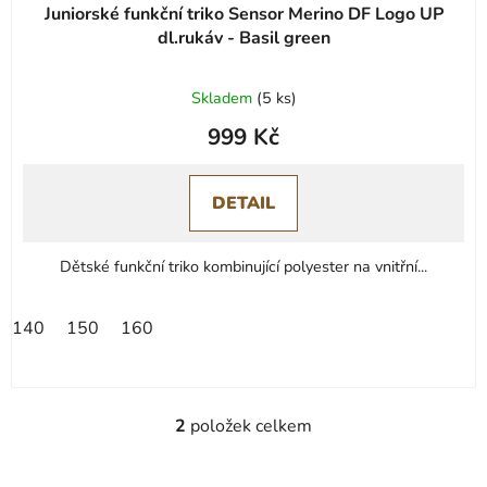
Juniorské funkční triko Sensor Merino DF Logo UP
dl.rukáv - Basil green
Skladem
(
5 ks
)
999 Kč
DETAIL
Dětské funkční triko kombinující polyester na vnitřní...
140
150
160
2
položek celkem
O
v
l