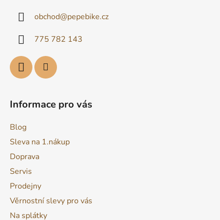
a
obchod
@
pepebike.cz
t
í
775 782 143
Informace pro vás
Blog
Sleva na 1.nákup
Doprava
Servis
Prodejny
Věrnostní slevy pro vás
Na splátky