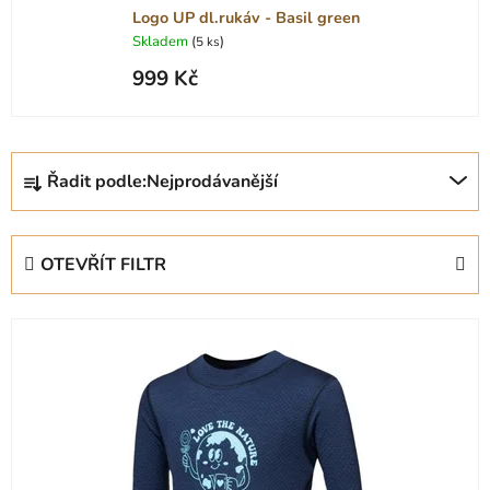
Logo UP dl.rukáv - Basil green
Skladem
(
)
5 ks
999 Kč
Ř
Řadit podle:
Nejprodávanější
a
z
e
OTEVŘÍT FILTR
n
í
V
p
ý
r
p
o
i
d
s
u
p
k