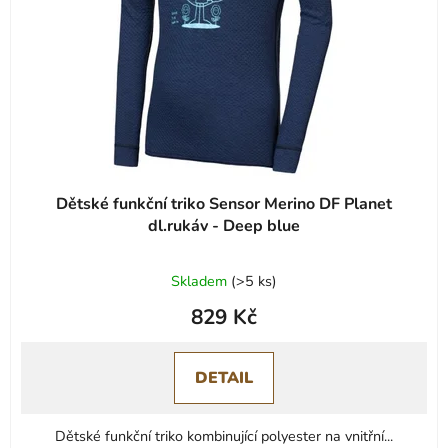
r
t
o
ů
d
u
k
t
ů
Dětské funkční triko Sensor Merino DF Planet
dl.rukáv - Deep blue
Skladem
(
>5 ks
)
829 Kč
DETAIL
Dětské funkční triko kombinující polyester na vnitřní...