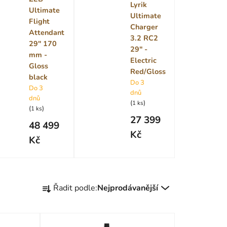
Lyrik
Ultimate
Ultimate
Flight
Charger
Attendant
3.2 RC2
29" 170
29" -
mm -
Electric
Gloss
Red/Gloss
black
Do 3
Do 3
dnů
dnů
(
)
1 ks
(
)
1 ks
27 399
48 499
Kč
Kč
Ř
Řadit podle:
Nejprodávanější
a
z
e