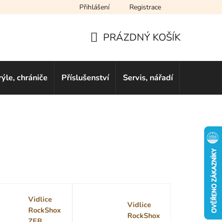
Přihlášení
Registrace
cení obchodu
Novinky
Obchodní podmínky
Podmínky ochra
PRÁZDNÝ KOŠÍK
NÁKUPNÍ
KOŠÍK
rýle, chrániče
Příslušenství
Servis, nářadí
Dárkové 
Vidlice
Vidlice
RockShox
RockShox
ZEB