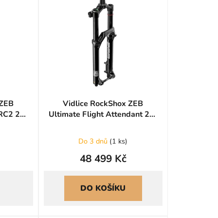
n
í
p
r
o
d
u
k
 ZEB
Vidlice RockShox ZEB
t
 RC2 29"
Ultimate Flight Attendant 29"
ů
170 mm - Gloss black
Do 3 dnů
(
1 ks
)
48 499 Kč
DO KOŠÍKU