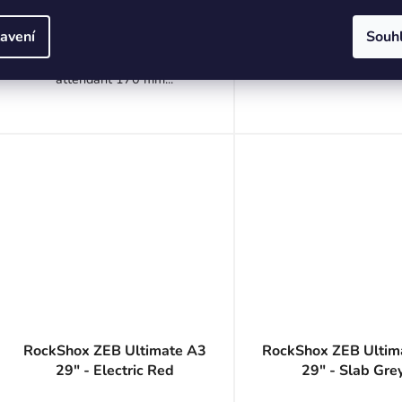
DO KOŠÍKU
DETAIL
avení
Souh
RockShox ZEB Ultimate flight
attendant 170 mm...
RockShox ZEB Ultimate A3
RockShox ZEB Ultim
29" - Electric Red
29" - Slab Gre