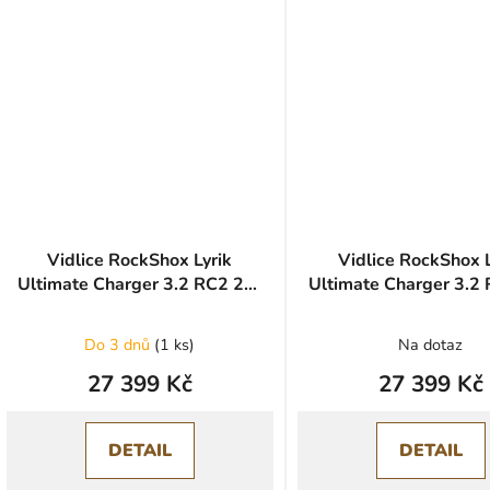
Vidlice RockShox Lyrik
Vidlice RockShox L
Ultimate Charger 3.2 RC2 29"
Ultimate Charger 3.2
- Electric Red/Gloss
- Gloss black
Do 3 dnů
(
1 ks
)
Na dotaz
27 399 Kč
27 399 Kč
DETAIL
DETAIL