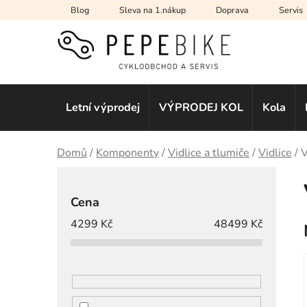
Přejít
Blog
Sleva na 1.nákup
Doprava
Servis
na
obsah
Letní výprodej
VÝPRODEJ KOL
Kola
Domů
/
Komponenty
/
Vidlice a tlumiče
/
Vidlice
/
V
P
o
Cena
s
4299
Kč
48499
Kč
t
r
a
n
n