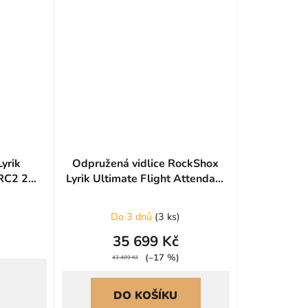
yrik
Odpružená vidlice RockShox
 RC2 29"
Lyrik Ultimate Flight Attendant
D2 29"/160 mm - Electric Red
Do 3 dnů
(
3 ks
)
35 699 Kč
(–17 %)
43 499 Kč
DO KOŠÍKU