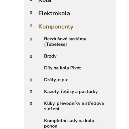
r
i
Elektrokola
i
e
Komponenty
Bezdušové systémy
(Tubeless)
Brzdy
Díly na kola Pivot
Dráty, niple
Kazety, řetězy a pastorky
Kliky, převodníky a středová
složení
Kompletní sady na kolo -
pohon