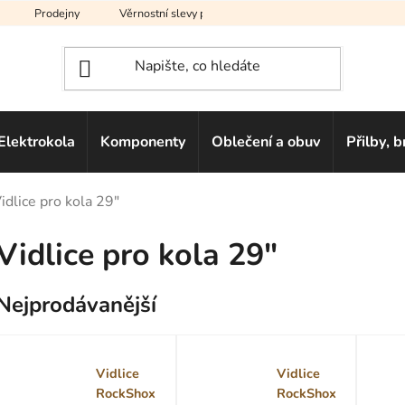
Prodejny
Věrnostní slevy pro vás
Na splátky
Hodno
Elektrokola
Komponenty
Oblečení a obuv
Přilby, b
idlice pro kola 29"
Vidlice pro kola 29"
Nejprodávanější
Vidlice
Vidlice
RockShox
RockShox