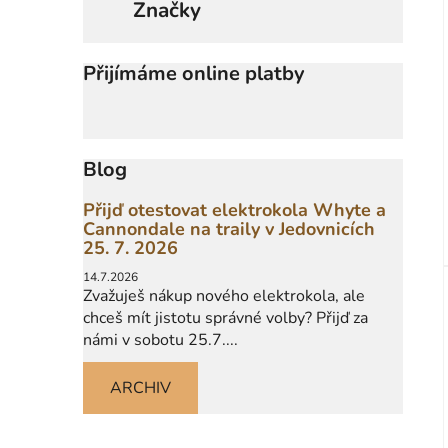
Značky
Přijímáme online platby
Blog
Přijď otestovat elektrokola Whyte a
Cannondale na traily v Jedovnicích
25. 7. 2026
14.7.2026
Zvažuješ nákup nového elektrokola, ale
chceš mít jistotu správné volby? Přijď za
námi v sobotu 25.7....
ARCHIV