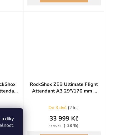
ockShox
RockShox ZEB Ultimate Flight
Attendant
Attendant A3 29"/170 mm -
 Red
Gloss Black
Do 3 dnů
(
2 ks
)
33 999 Kč
a díky
elnost.
(–23 %)
44 499 Kč