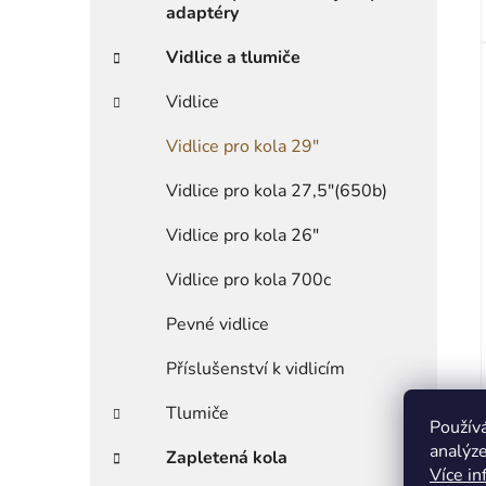
adaptéry
Vidlice a tlumiče
Vidlice
Vidlice pro kola 29"
Vidlice pro kola 27,5"(650b)
Vidlice pro kola 26"
Vidlice pro kola 700c
Pevné vidlice
Příslušenství k vidlicím
Tlumiče
Použív
analýze
Zapletená kola
Více in