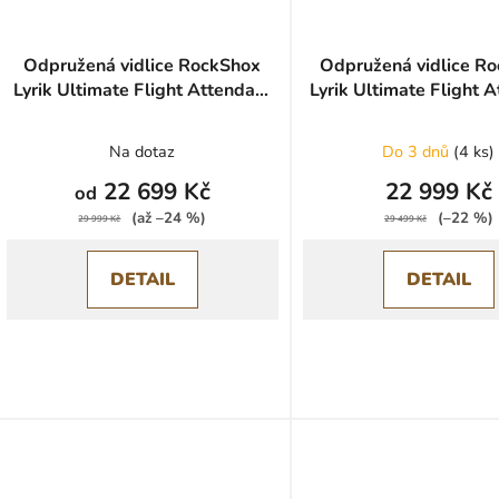
Odpružená vidlice RockShox
Odpružená vidlice R
Lyrik Ultimate Flight Attendant
Lyrik Ultimate Flight 
D2 29" - Heavy Meadow
D2 29" - Gloss
Green
Na dotaz
Do 3 dnů
(
4 ks
)
22 699 Kč
22 999 Kč
od
(až –24 %)
(–22 %)
29 999 Kč
29 499 Kč
DETAIL
DETAIL