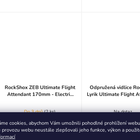
RockShox ZEB Ultimate Flight
Odpružená vidlice R
Attendant 170mm - Electric
Lyrik Ultimate Flight 
Red
D2 29" - Electric
Do 3 dnů
(
2 ks
)
Na dotaz
33 999 Kč
22 999 Kč
áme cookies, abychom Vám umožnili pohodlné prohlížení webu 
 provozu webu neustále zlepšovali jeho funkce, výkon a použit
(–22 %)
29 499 Kč
formací