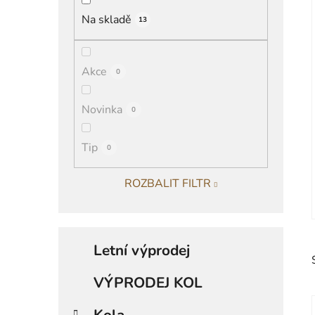
í
Na skladě
13
p
a
n
Akce
0
e
l
Novinka
0
Tip
0
ROZBALIT FILTR
K
Přeskočit
a
Letní výprodej
kategorie
t
e
VÝPRODEJ KOL
g
o
Kola