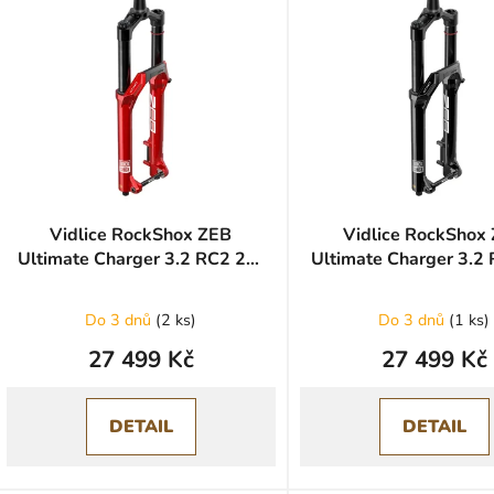
ý
p
s
p
r
o
d
u
Vidlice RockShox ZEB
Vidlice RockShox
Ultimate Charger 3.2 RC2 29"
Ultimate Charger 3.2
k
- Electric Red/Gloss
- Gloss black
t
ů
Do 3 dnů
(
2 ks
)
Do 3 dnů
(
1 ks
)
27 499 Kč
27 499 Kč
DETAIL
DETAIL