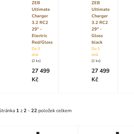
ZEB
ZEB
Ultimate
Ultimate
Charger
Charger
3.2 RC2
3.2 RC2
29" -
29" -
Electric
Gloss
Red/Gloss
black
Do 3
Do 3
dnů
dnů
(
)
(
)
2 ks
1 ks
27 499
27 499
Kč
Kč
Stránka
1
z
2
-
22
položek celkem
V