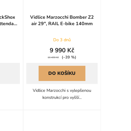
ockShox
Vidlice Marzocchi Bomber Z2
Attendant
air 29", RAIL E-bike 140mm
 Black
Do 3 dnů
9 990 Kč
(–39 %)
16 490 Kč
DO KOŠÍKU
Vidlice Marzocchi s vylepšenou
konstrukcí pro vyšší...