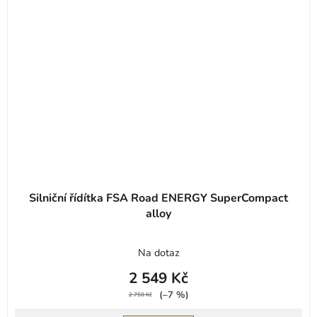
Silniční řídítka FSA Road ENERGY SuperCompact
alloy
Na dotaz
2 549 Kč
(–7 %)
2 750 Kč