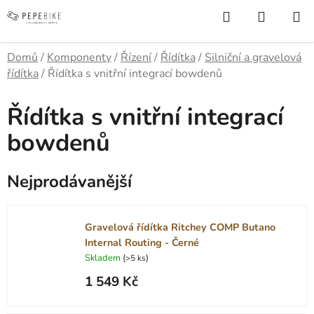
Přejít
Hledat
NÁKUP
na
KOŠÍK
obsah
Domů
/
Komponenty
/
Řízení
/
Řídítka
/
Silniční a gravelová
řídítka
/
Řídítka s vnitřní integrací bowdenů
Řídítka s vnitřní integrací
bowdenů
Nejprodávanější
Gravelová řídítka Ritchey COMP Butano
Internal Routing - Černé
Skladem
(
)
>5 ks
1 549 Kč