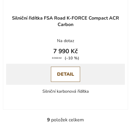
Silniční řidítka FSA Road K-FORCE Compact ACR
Carbon
Na dotaz
7 990 Kč
(–10 %)
8 960 Kč
DETAIL
Silniční karbonová řídítka
9
položek celkem
O
v