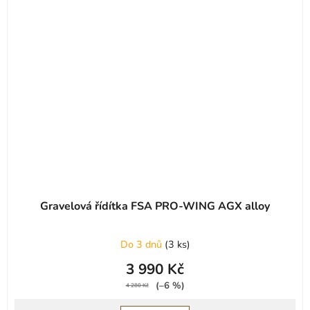
Gravelová řídítka FSA PRO-WING AGX alloy
Do 3 dnů
(
3 ks
)
3 990 Kč
(–6 %)
4 280 Kč