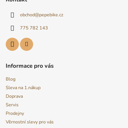
p
a
obchod
@
pepebike.cz
t
í
775 782 143
Informace pro vás
Blog
Sleva na 1.nákup
Doprava
Servis
Prodejny
Věrnostní slevy pro vás