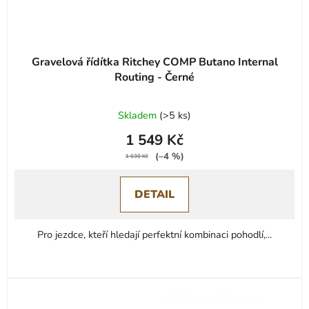
k
t
ů
Gravelová řídítka Ritchey COMP Butano Internal
Routing - Černé
Skladem
(
>5 ks
)
1 549 Kč
(–4 %)
1 630 Kč
DETAIL
Pro jezdce, kteří hledají perfektní kombinaci pohodlí,...