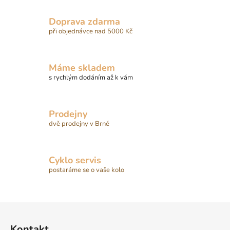
l
á
Doprava zdarma
d
při objednávce nad 5000 Kč
a
c
í
Máme skladem
p
s rychlým dodáním až k vám
r
v
k
Prodejny
y
dvě prodejny v Brně
v
ý
p
Cyklo servis
i
postaráme se o vaše kolo
s
u
Z
á
Kontakt