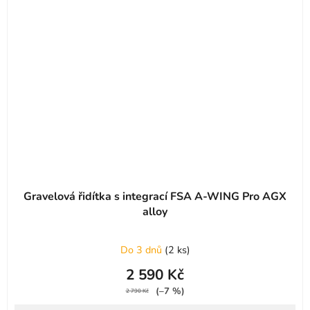
Gravelová řidítka s integrací FSA A-WING Pro AGX
alloy
Do 3 dnů
(
2 ks
)
2 590 Kč
(–7 %)
2 790 Kč