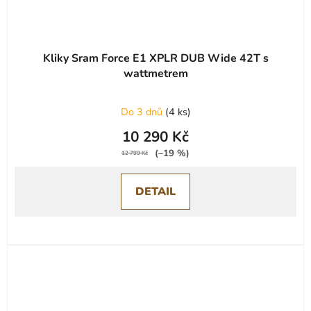
Kliky Sram Force E1 XPLR DUB Wide 42T s
wattmetrem
Do 3 dnů
(
4 ks
)
10 290 Kč
(–19 %)
12 799 Kč
DETAIL