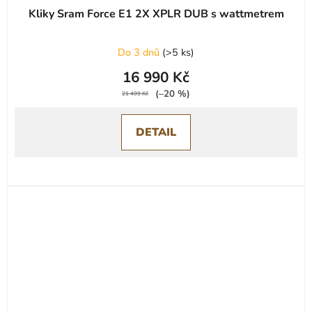
Kliky Sram Force E1 2X XPLR DUB s wattmetrem
Do 3 dnů
(
>5 ks
)
16 990 Kč
(–20 %)
21 499 Kč
DETAIL