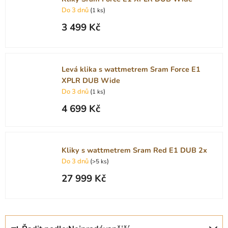
Do 3 dnů
(
)
1 ks
3 499 Kč
Levá klika s wattmetrem Sram Force E1
XPLR DUB Wide
Do 3 dnů
(
)
1 ks
4 699 Kč
Kliky s wattmetrem Sram Red E1 DUB 2x
Do 3 dnů
(
)
>5 ks
27 999 Kč
Ř