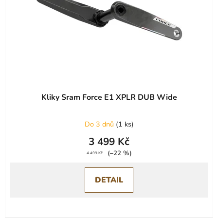
Kliky Sram Force E1 XPLR DUB Wide
Do 3 dnů
(
1 ks
)
3 499 Kč
(–22 %)
4 499 Kč
DETAIL