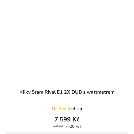
Kliky Sram Rival E1 2X DUB s wattmetrem
Do 3 dnů
(
4 ks
)
7 599 Kč
(–20 %)
9 499 Kč