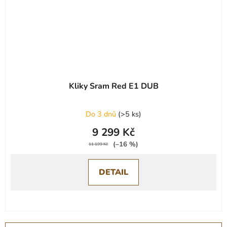
Kliky Sram Red E1 DUB
Do 3 dnů
(
>5 ks
)
9 299 Kč
(–16 %)
11 199 Kč
DETAIL