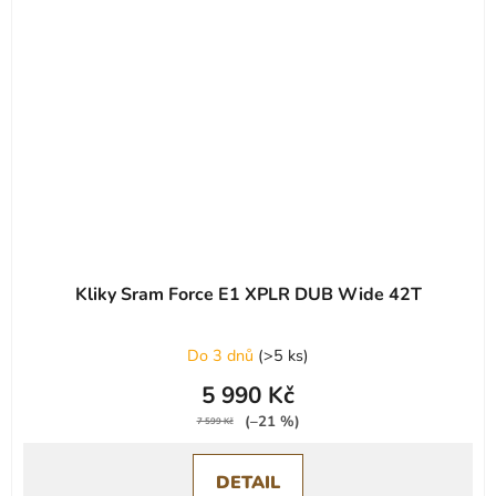
Kliky Sram Force E1 XPLR DUB Wide 42T
Do 3 dnů
(
>5 ks
)
5 990 Kč
(–21 %)
7 599 Kč
DETAIL