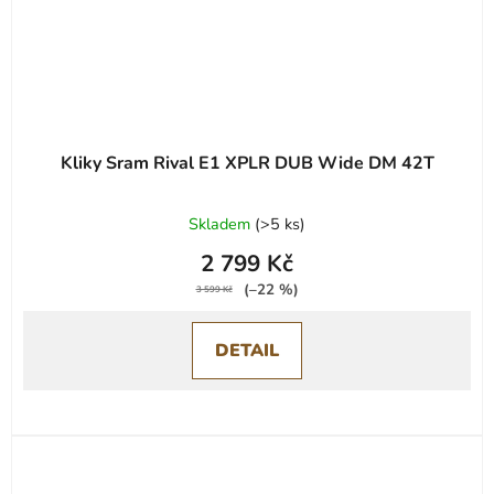
Kliky Sram Rival E1 XPLR DUB Wide DM 42T
Skladem
(
>5 ks
)
2 799 Kč
(–22 %)
3 599 Kč
DETAIL