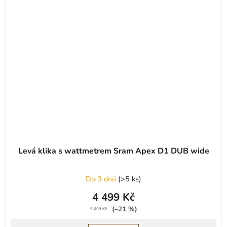
Levá klika s wattmetrem Sram Apex D1 DUB wide
Do 3 dnů
(
>5 ks
)
4 499 Kč
(–21 %)
5 699 Kč