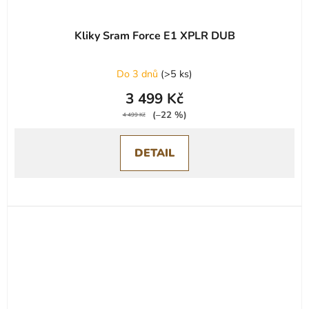
Kliky Sram Force E1 XPLR DUB
Do 3 dnů
(
>5 ks
)
3 499 Kč
(–22 %)
4 499 Kč
DETAIL