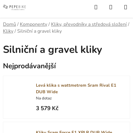
Přejít
Hledat
NÁKUP
na
KOŠÍK
obsah
Domů
/
Komponenty
/
Kliky, převodníky a středová složení
/
Kliky
/
Silniční a gravel kliky
Silniční a gravel kliky
Nejprodávanější
Levá klika s wattmetrem Sram Rival E1
DUB Wide
Na dotaz
3 579 Kč
Kliky Sram Force E1 XPLR DUB Wide