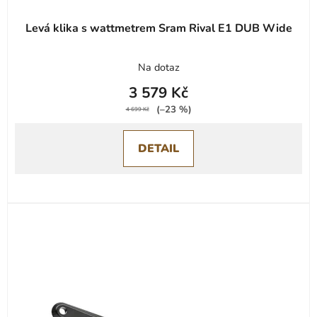
ů
Levá klika s wattmetrem Sram Rival E1 DUB Wide
Na dotaz
3 579 Kč
(–23 %)
4 699 Kč
DETAIL