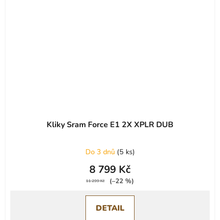
Kliky Sram Force E1 2X XPLR DUB
Do 3 dnů
(
5 ks
)
8 799 Kč
(–22 %)
11 299 Kč
DETAIL