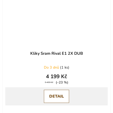
Kliky Sram Rival E1 2X DUB
Do 3 dnů
(
1 ks
)
4 199 Kč
(–23 %)
5 499 Kč
DETAIL